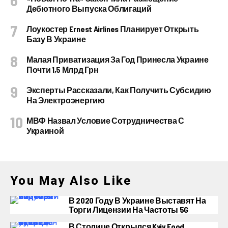
Дебютного Выпуска Облигаций
Лоукостер Ernest Airlines Планирует Открыть
Базу В Украине
Малая Приватизация За Год Принесла Украине
Почти 1,5 Млрд Грн
Эксперты Рассказали, Как Получить Субсидию
На Электроэнергию
МВФ Назвал Условие Сотрудничества С
Украиной
You May Also Like
В 2020 Году В Украине Выставят На
Торги Лицензии На Частоты 5G
В Столице Открылся Kyiv Food