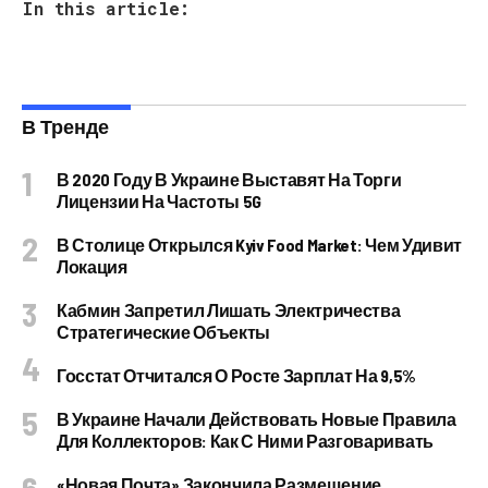
In this article:
В Тренде
В 2020 Году В Украине Выставят На Торги
Лицензии На Частоты 5G
В Столице Открылся Kyiv Food Market: Чем Удивит
Локация
Кабмин Запретил Лишать Электричества
Стратегические Объекты
Госстат Отчитался О Росте Зарплат На 9,5%
В Украине Начали Действовать Новые Правила
Для Коллекторов: Как С Ними Разговаривать
«Новая Почта» Закончила Размещение