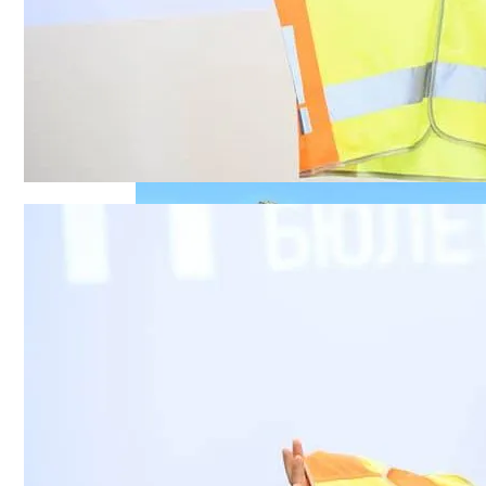
В Украине Вновь Ожидаются Проливны
Военные Рельсы Спасут Британскую Э
Индия Не Будет Спрашивать Разрешени