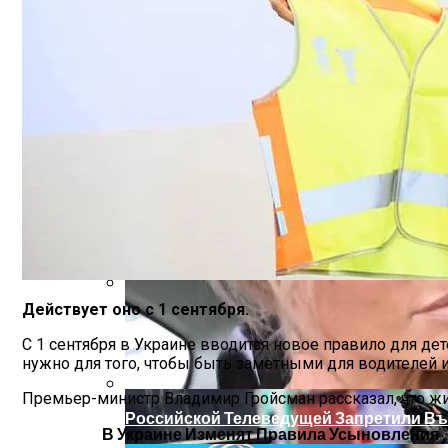
В Зоне ООС Ранен Один Украинский Вои
На Какую Зарплату Могут Рассчитывать
Действует оно с 1 сентября.
Вредно, Но Выгодно: В США Запрет На 
С 1 сентября в Украине вводится новое правило для д
нужно для того, чтобы быть заметными для водителей 
Премьер-министр Владимир Гройсман рассказал, что ж
Российской Телеведущей Запретили Въ
В Украине Изменят Правила Усыновления