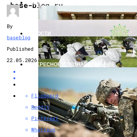
ЭКОНОМИКА И ПОЛИТИКА
base-blog.ru
By
НОВОСТИ
baseblog
Published
22.05.2026
ИНТЕРЕСНОЕ И ПОЗНАВАТЕЛЬНОЕ
Flipboard
Reddit
G7 Договорились Регулировать Искусс
Pinterest
Whatsapp