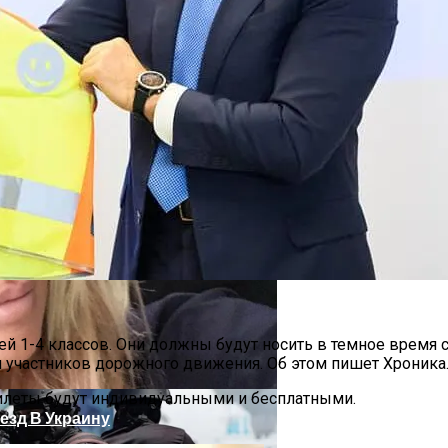
н
 Украинцы За Рубежом: Советы Для Беженцев
Асбест Приняли Только Сейчас
етей 1-4 классов. Они должны будут носить в темное врем
и участников дорожного движения. Об этом пишет Хроника
илеты будут индивидуальными и бесплатными.
езд В Украину