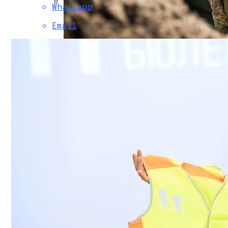
Whatsapp
Коронавирус В США Оказался Смертонос
Email
Стало Известно, Сколько Бойцов ВСУ 
Растущая Концентрация Власти В Руках
Извержение Вулкана На Юге Исландии: