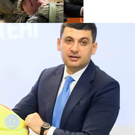
нее «испанки» 1918 Года
Погибло С Прошлого Перемирия
 Си Цзиньпина: Мир Не Обмануть
 Чрезвычайное Положение И Эвакуация