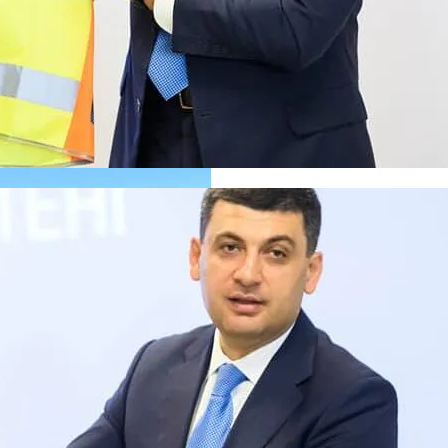
е Дожди
кономику?
я На Запуск Моделей ИИ