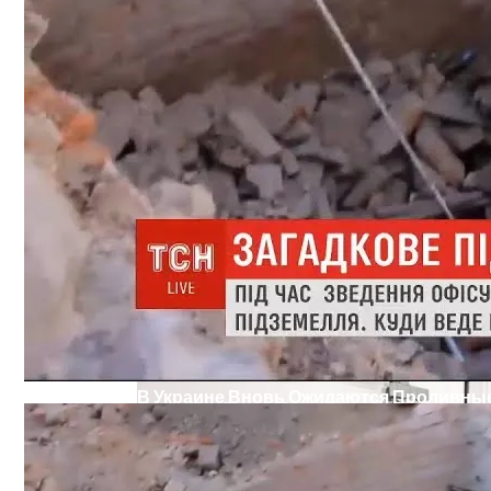
Военные Рельсы Спасут Британскую Э
В Украине Вновь Ожидаются Проливны
Индия Не Будет Спрашивать Разрешени