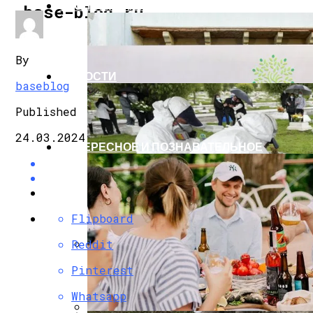
ЭКОНОМИКА И ПОЛИТИКА
base-blog.ru
By
НОВОСТИ
baseblog
Published
24.03.2024
ИНТЕРЕСНОЕ И ПОЗНАВАТЕЛЬНОЕ
Flipboard
Reddit
G7 Договорились Регулировать Искусс
Pinterest
Whatsapp