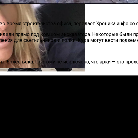
.
о время строительства офиса, передает Хроника.инфо со 
увидели прямо под ковшом экскаватора. Некоторые были 
ения для светильников и полки. Куда могут вести подзем
па: Что Стоит На Кону
 более века. Поэтому не исключено, что арки — это прохо
езд В Украину
ющая Реальность Безнадежной Обстановки