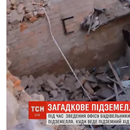
На Какую Зарплату Могут Рассчитывать
В Зоне ООС Ранен Один Украинский Вои
Вредно, Но Выгодно: В США Запрет На 