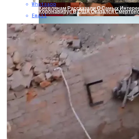
Whatsapp
Киевлянам Рассказали О Самых Интер
Коронавирус В США Оказался Смертонос
Email
Растущая Концентрация Власти В Руках
Стало Известно, Сколько Бойцов ВСУ 
Извержение Вулкана На Юге Исландии: