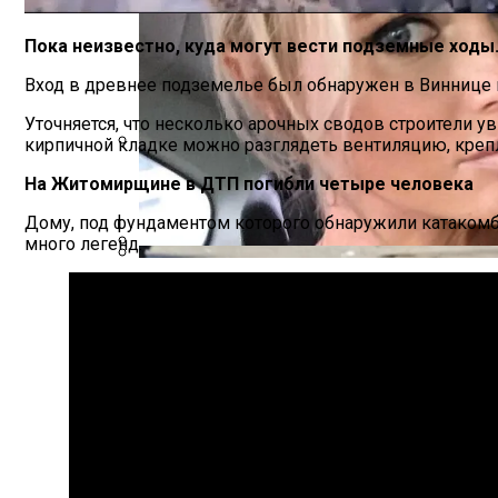
Пока неизвестно, куда могут вести подземные ходы
Вход в древнее подземелье был обнаружен в Виннице в
Уточняется, что несколько арочных сводов строители 
кирпичной кладке можно разглядеть вентиляцию, крепл
Международная Реакция На Тарифы Трам
На Житомирщине в ДТП погибли четыре человека
Дому, под фундаментом которого обнаружили катакомбы,
много легенд.
Российской Телеведущей Запретили Въ
Кризис Безопасности На Гаити: Ужаса