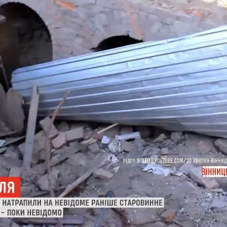
 Украинцы За Рубежом: Советы Для Беженцев
н
Асбест Приняли Только Сейчас