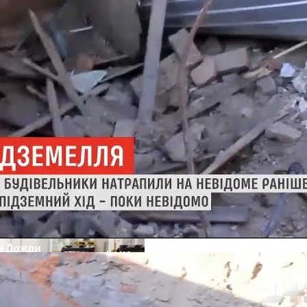
кономику?
е Дожди
я На Запуск Моделей ИИ