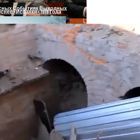
есных Событиях Выходных
нее «испанки» 1918 Года
 Си Цзиньпина: Мир Не Обмануть
Погибло С Прошлого Перемирия
 Чрезвычайное Положение И Эвакуация