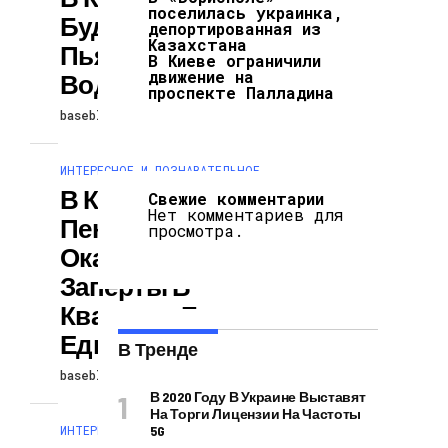
поселилась украинка,
Будут Ловить
депортированная из
Казахстана
Пьяных
В Киеве ограничили
движение на
Водителей
проспекте Палладина
baseblog
30.09.2025
ИНТЕРЕСНОЕ И ПОЗНАВАТЕЛЬНОЕ
В Киеве
Свежие комментарии
Нет комментариев для
Пенсионеры
просмотра.
Оказались
Заперты В
Квартире Без
Еды И Лекарств
В Тренде
baseblog
30.09.2025
В 2020 Году В Украине Выставят
На Торги Лицензии На Частоты
ИНТЕРЕСНОЕ И ПОЗНАВАТЕЛЬНОЕ
5G