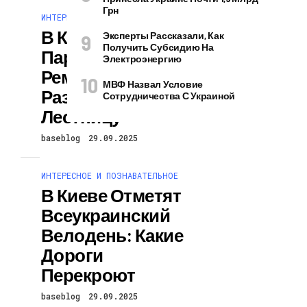
Грн
ИНТЕРЕСНОЕ И ПОЗНАВАТЕЛЬНОЕ
В Крещатом
Эксперты Рассказали, Как
Получить Субсидию На
Парке Начали
Электроэнергию
Ремонтировать
МВФ Назвал Условие
Развалившуюся
Сотрудничества С Украиной
Лестницу
baseblog
29.09.2025
ИНТЕРЕСНОЕ И ПОЗНАВАТЕЛЬНОЕ
В Киеве Отметят
Всеукраинский
Велодень: Какие
Дороги
Перекроют
baseblog
29.09.2025