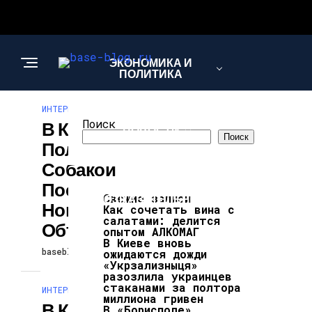
ЭКОНОМИКА И
ПОЛИТИКА
ИНТЕРЕСНОЕ И ПОЗНАВАТЕЛЬНОЕ
Поиск
В Киеве
НОВОСТИ
Поиск
Полицейскому С
Собакой
Посвятили
ИНТЕРЕСНОЕ И
Свежие записи
ПОЗНАВАТЕЛЬНОЕ
Новый Арт-
Как сочетать вина с
салатами: делится
Объект
опытом АЛКОМАГ
В Киеве вновь
baseblog
30.09.2025
ожидаются дожди
«Укрзализныця»
разозлила украинцев
стаканами за полтора
ИНТЕРЕСНОЕ И ПОЗНАВАТЕЛЬНОЕ
миллиона гривен
В Киеве Вновь
В «Борисполе»