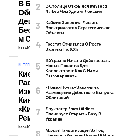
В Броварах
В Столице Открылся Kyiv Food
Обнаружили
Market: Чем Удивит Локация
Девушку В
Кабмин Запретил Лишать
Бессознательно
Электричества Стратегические
Объекты
М Состоянии
Госстат Отчитался О Росте
baseblog
30.09.2025
Зарплат На 9,5%
В Украине Начали Действовать
ИНТЕРЕСНОЕ И ПОЗНАВАТЕЛЬНОЕ
Новые Правила Для
Коллекторов: Как С Ними
Киевлянам
Разговаривать
Рассказали, Как
«Новая Почта» Закончила
Изменится
Размещение Дебютного Выпуска
Облигаций
Кинотеатр
«Киото» После
Лоукостер Ernest Airlines
Планирует Открыть Базу В
Ремонта
Украине
baseblog
29.09.2025
Малая Приватизация За Год
Принесла Украине Почти 1,5 Млрд