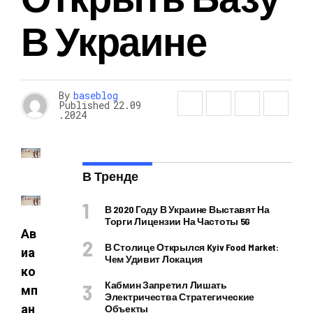
В Украине
By
baseblog
Published
22.09
.2024
В Тренде
В 2020 Году В Украине Выставят На
Торги Лицензии На Частоты 5G
Ав
В Столице Открылся Kyiv Food Market:
иа
Чем Удивит Локация
ко
Кабмин Запретил Лишать
мп
Электричества Стратегические
ан
Объекты