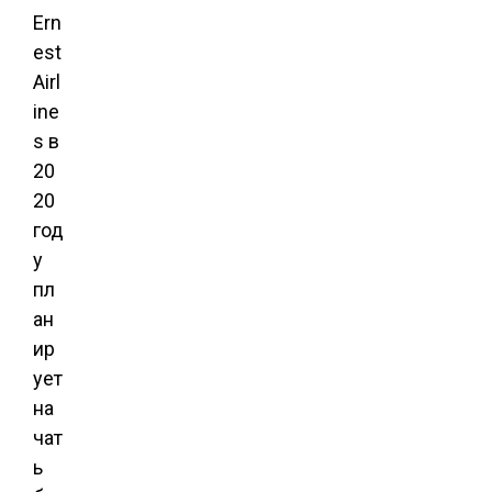
Ern
est
Airl
ine
s в
20
20
год
у
пл
ан
ир
ует
на
чат
ь