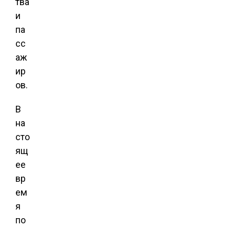
тва
и
па
сс
аж
ир
ов.
В
на
сто
ящ
ее
вр
ем
я
по