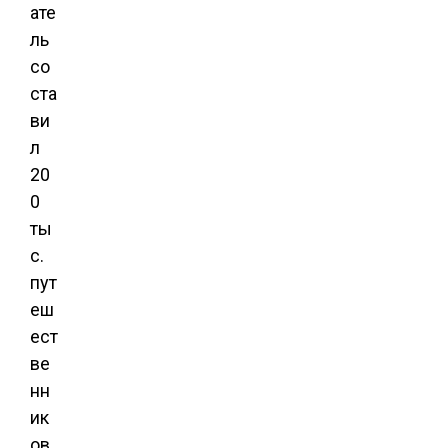
ате
ль
со
ста
ви
л
20
0
ты
с.
пут
еш
ест
ве
нн
ик
ов.