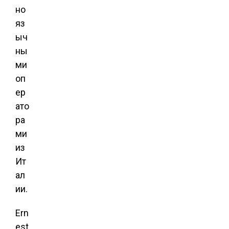
но
яз
ыч
ны
ми
оп
ер
ато
ра
ми
из
Ит
ал
ии.
Ern
est