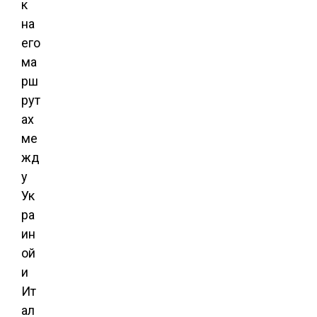
к
на
его
ма
рш
рут
ах
ме
жд
у
Ук
ра
ин
ой
и
Ит
ал