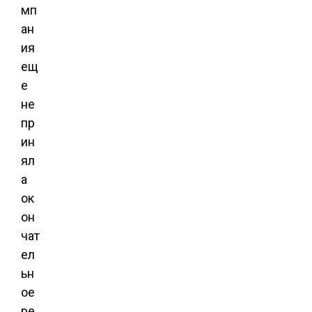
мп
ан
ия
ещ
е
не
пр
ин
ял
а
ок
он
чат
ел
ьн
ое
ре