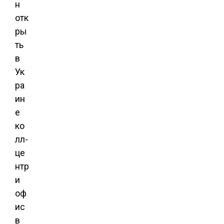
н
отк
ры
ть
в
Ук
ра
ин
е
ко
лл-
це
нтр
и
оф
ис
в