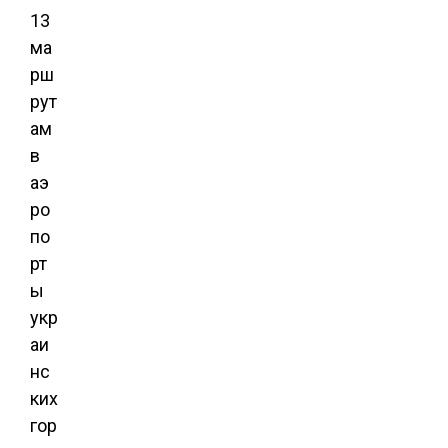
13
ма
рш
рут
ам
в
аэ
ро
по
рт
ы
укр
аи
нс
ких
гор