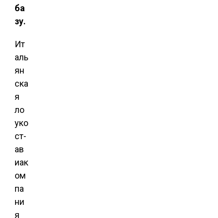
ба
зу.
Ит
аль
ян
ска
я
ло
уко
ст-
ав
иак
ом
па
ни
я