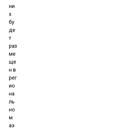
ни
х
бу
де
т
раз
ме
ще
н в
рег
ио
на
ль
но
м
аэ