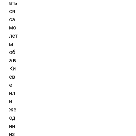
ать
ся
са
мо
лет
ы:
об
а в
Ки
ев
е
ил
и
же
од
ин
из