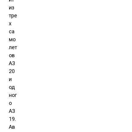
из
тре
х
са
мо
лет
ов
A3
20
и
од
ног
о
A3
19.
Ав