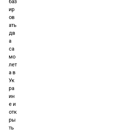
баз
ир
ов
ать
дв
а
са
мо
лет
а в
Ук
ра
ин
е и
отк
ры
ть