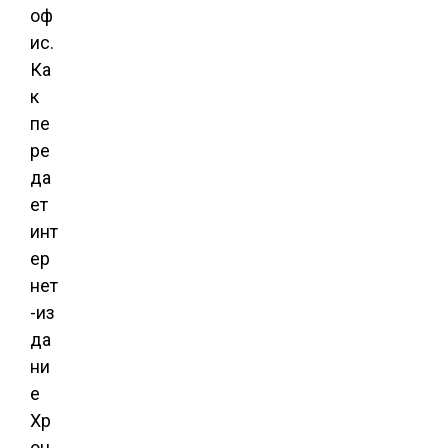
оф
ис.
Ка
к
пе
ре
да
ет
инт
ер
нет
-из
да
ни
е
Хр
он