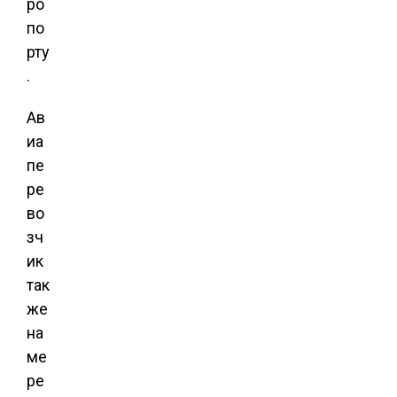
ро
по
рту
.
Ав
иа
пе
ре
во
зч
ик
так
же
на
ме
ре