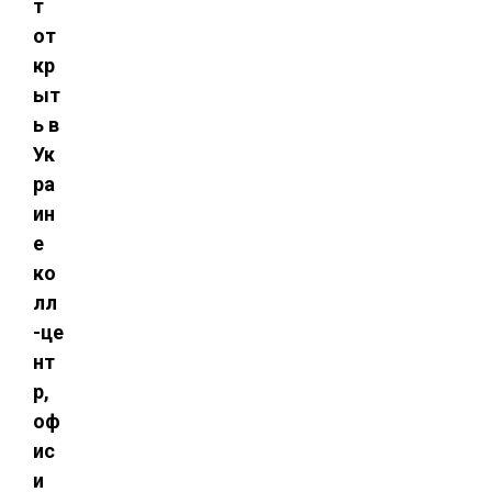
т
от
кр
ыт
ь в
Ук
ра
ин
е
ко
лл
-це
нт
р,
оф
ис
и