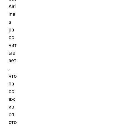
Airl
ine
s
ра
сс
чит
ыв
ает
,
что
па
сс
аж
ир
оп
ото