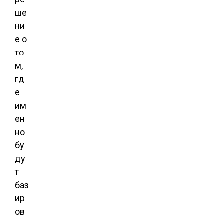
ше
ни
е о
то
м,
гд
е
им
ен
но
бу
ду
т
баз
ир
ов