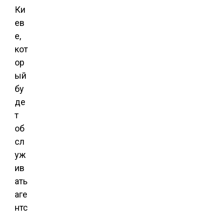
Ки
ев
е,
кот
ор
ый
бу
де
т
об
сл
уж
ив
ать
аге
нтс