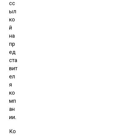
сс
ыл
ко
й
на
пр
ед
ста
вит
ел
я
ко
мп
ан
ии.
Ко