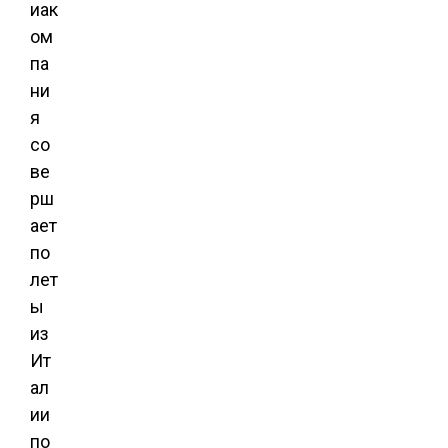
иак
ом
па
ни
я
со
ве
рш
ает
по
лет
ы
из
Ит
ал
ии
по