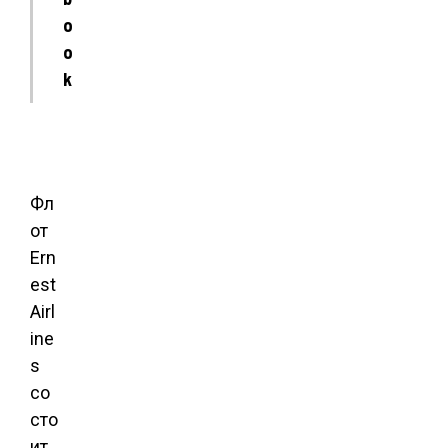
o
o
k
Фл
от
Ern
est
Airl
ine
s
со
сто
ит