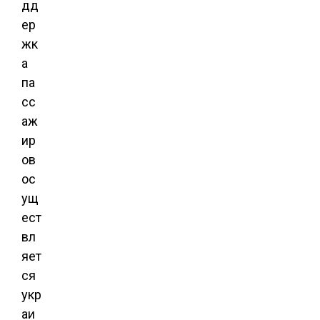
дд
ер
жк
а
па
сс
аж
ир
ов
ос
ущ
ест
вл
яет
ся
укр
аи