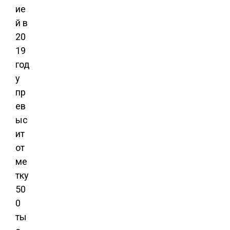
ие
й в
20
19
год
у
пр
ев
ыс
ит
от
ме
тку
50
0
ты