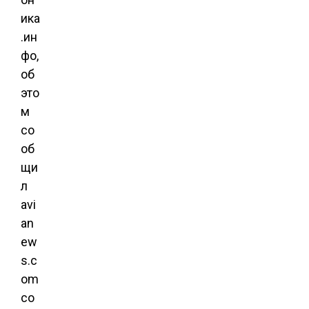
ика
.ин
фо,
об
это
м
со
об
щи
л
avi
an
ew
s.c
om
со