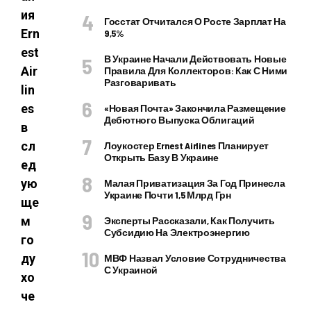
ия
Госстат Отчитался О Росте Зарплат На
Ern
9,5%
est
В Украине Начали Действовать Новые
Air
Правила Для Коллекторов: Как С Ними
Разговаривать
lin
es
«Новая Почта» Закончила Размещение
Дебютного Выпуска Облигаций
в
сл
Лоукостер Ernest Airlines Планирует
Открыть Базу В Украине
ед
ую
Малая Приватизация За Год Принесла
Украине Почти 1,5 Млрд Грн
ще
м
Эксперты Рассказали, Как Получить
Субсидию На Электроэнергию
го
ду
МВФ Назвал Условие Сотрудничества
С Украиной
хо
че