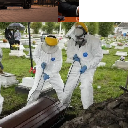
нее «испанки» 1918 Года
 Си Цзиньпина: Мир Не Обмануть
 Чрезвычайное Положение И Эвакуация