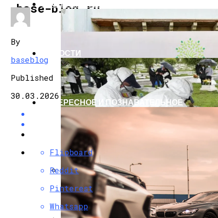
ЭКОНОМИКА И ПОЛИТИКА
base-blog.ru
By
НОВОСТИ
baseblog
Published
30.03.2026
ИНТЕРЕСНОЕ И ПОЗНАВАТЕЛЬНОЕ
Flipboard
Reddit
G7 Договорились Регулировать Искусс
Pinterest
Whatsapp