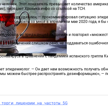
ч человек. Этот показатель превышает количество америк
х), передает Хроника.инфо со ссылкой на ТСН.
азал, что буду удивлен, — прокомментировал ситуацию эпи
 вы поговорили со мной в апреле или мае 2020 года, я бы 
ынес уроков из предыдущей пандемии и повторил «множест
па: Что Стоит На Кону
я от ограничений слишком рано, не поддаваться ошибочно
ронавируса в сравнении с пандемией испанского гриппа К
таканами За Полтора Миллиона Гривен
ющая Реальность Безнадежной Обстановки
ает эпидемиолог. — Он дает нам возможность получать обн
о мы можем быстрее распространять дезинформацию», — по