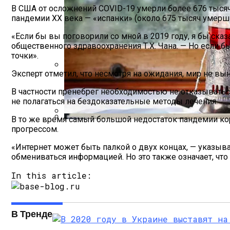
В США от осложнений COVID-19 умерли более 676 тыся
пандемии ХХ века — «испанки» (около 675 тысяч умерши
«Если бы вы поговорили со мной в 2019 году, я бы ск
общественного здравоохранения Т.Х. Чана. — Но если бы
точки».
Эксперт отметил, что несмотря на ожидания, мир не в
Международная Реакция На Тарифы Трам
В частности пренебрег необходимостью не отказыватьс
не полагаться на бездоказательные методы лечения.
В то же время самый большой недостаток пандемии ко
«Укрзализныця» Разозлила Украинцев С
прогрессом.
Кризис Безопасности На Гаити: Ужаса
«Интернет может быть палкой о двух концах, — указыв
обмениваться информацией. Но это также означает, чт
In this article:
В Тренде