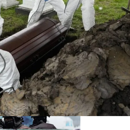
ся Опытом АЛКОМАГ
 Украинцы За Рубежом: Советы Для Беженцев
Асбест Приняли Только Сейчас