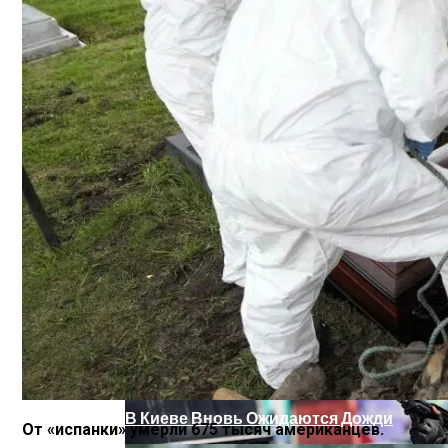
Как Сочетать Вина С Салатами: Делит
На Какую Зарплату Могут Рассчитывать
Вредно, Но Выгодно: В США Запрет На 
В Киеве Вновь Ожидаются Дожди
От «испанки» умерли 675 тысяч американцев.