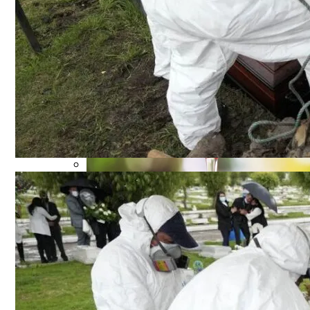
В Полиции Провели Совещание Наканун
Военные Рельсы Спасут Британскую Э
Индия Не Будет Спрашивать Разрешени