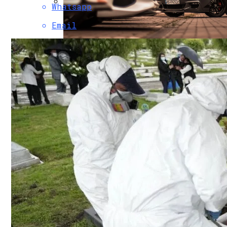
Whatsapp
Коронавирус В США Оказался Смертонос
Email
В Киеве Устроили Пробег Суперкаров
Растущая Концентрация Власти В Руках
Извержение Вулкана На Юге Исландии: