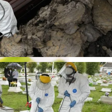
е Крестного Хода В Киеве
кономику?
я На Запуск Моделей ИИ