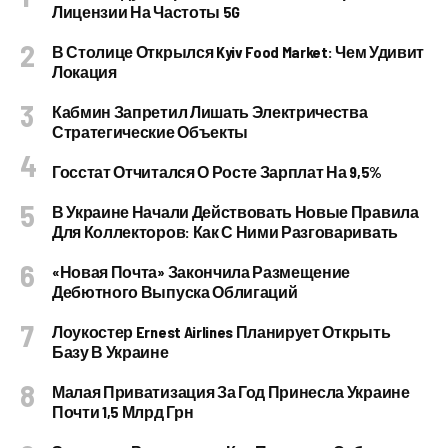
Лицензии На Частоты 5G
В Столице Открылся Kyiv Food Market: Чем Удивит
Локация
Кабмин Запретил Лишать Электричества
Стратегические Объекты
Госстат Отчитался О Росте Зарплат На 9,5%
В Украине Начали Действовать Новые Правила
Для Коллекторов: Как С Ними Разговаривать
«Новая Почта» Закончила Размещение
Дебютного Выпуска Облигаций
Лоукостер Ernest Airlines Планирует Открыть
Базу В Украине
Малая Приватизация За Год Принесла Украине
Почти 1,5 Млрд Грн