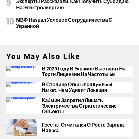
Эксперты Рассказали, Как Получить Субсидию
На Электроэнергию
МВФ Назвал Условие Сотрудничества С
Украиной
You May Also Like
В 2020 Году В Украине Выставят На
Торги Лицензии На Частоты 5G
В Столице Открылся Kyiv Food
Market: Чем Удивит Локация
Кабмин Запретил Лишать
Электричества Стратегические
Объекты
Госстат Отчитался О Росте Зарплат
На 9,5%