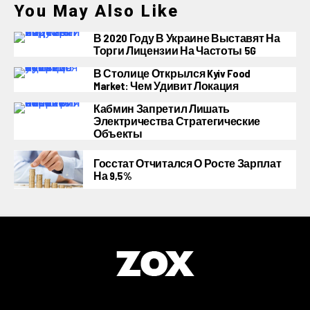
You May Also Like
В 2020 Году В Украине Выставят На
Торги Лицензии На Частоты 5G
В Столице Открылся Kyiv Food
Market: Чем Удивит Локация
Кабмин Запретил Лишать
Электричества Стратегические
Объекты
Госстат Отчитался О Росте Зарплат
На 9,5%