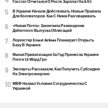
Госстат Отчитался О Росте Зарплат На 9,5%
В Украине Начали Действовать Новые Правила
Для Коллекторов: Как С Ними Разговаривать
«Новая Почта» Закончила Размещение
Дебютного Выпуска Облигаций
Лоукостер Ernest Airlines Планирует Открыть
Базу В Украине
Малая Приватизация За Год Принесла Украине
Почти 1,5 Млрд Грн
Эксперты Рассказали, Как Получить Субсидию
На Электроэнергию
МВФ Назвал Условие Сотрудничества С
Украиной