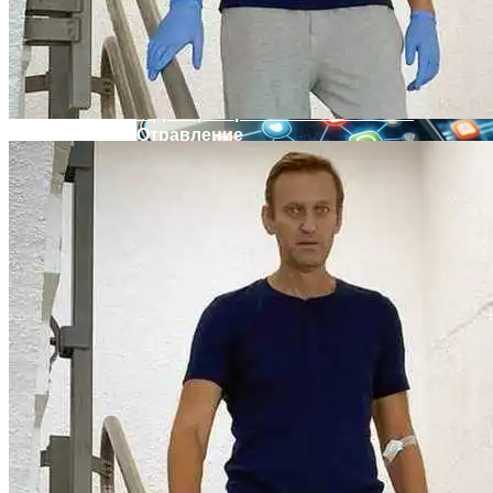
Извержение Вулкана На Юге Исландии:
Чрезвычайное Положение И Эвакуация
В Днепре Произошло Массовое
Отравление
Военные Рельсы Спасут Британскую
Экономику?
Киевлянам Рассказали О Самых
Индия Не Будет Спрашивать
Интересных Событиях Выходных
Разрешения На Запуск Моделей ИИ