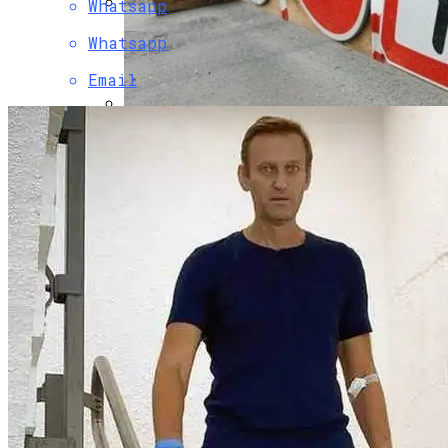
Whatsapp
Коронавирус В США Оказался
Whatsapp
Смертоноснее «испанки» 1918 Года
Email
В Киеве Ограничили Движение На
Проспекте Палладина
Растущая Концентрация Власти В
Руках Си Цзиньпина: Мир Не Обмануть