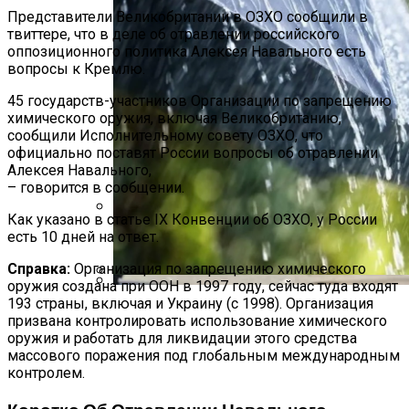
Представители Великобритании в ОЗХО сообщили в
твиттере, что в деле об отравлении российского
оппозиционного политика Алексея Навального есть
вопросы к Кремлю.
45 государств-участников Организации по запрещению
химического оружия, включая Великобританию,
сообщили Исполнительному совету ОЗХО, что
официально поставят России вопросы об отравлении
Алексея Навального,
– говорится в сообщении.
Как указано в статье IX Конвенции об ОЗХО, у России
есть 10 дней на ответ.
Международная Реакция На Тарифы
Трампа: Что Стоит На Кону
Справка:
Организация по запрещению химического
оружия создана при ООН в 1997 году, сейчас туда входят
В Украине Вновь Ожидаются
193 страны, включая и Украину (с 1998). Организация
Кризис Безопасности На Гаити:
Проливные Дожди
призвана контролировать использование химического
Ужасающая Реальность Безнадежной
оружия и работать для ликвидации этого средства
Обстановки
массового поражения под глобальным международным
контролем.