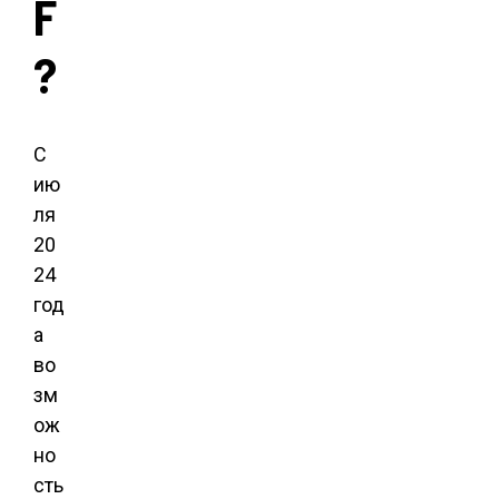
F
?
С
ию
ля
20
24
год
а
во
зм
ож
но
сть