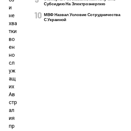
Субсидию На Электроэнергию
и
МВФ Назвал Условие Сотрудничества
не
С Украиной
хва
тки
во
ен
но
сл
уж
ащ
их
Ав
стр
ал
ия
пр