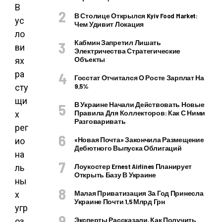
В
В Столице Открылся Kyiv Food Market:
ус
Чем Удивит Локация
ло
Кабмин Запретил Лишать
ви
Электричества Стратегические
Объекты
ях
ра
Госстат Отчитался О Росте Зарплат На
9,5%
сту
щи
В Украине Начали Действовать Новые
Правила Для Коллекторов: Как С Ними
х
Разговаривать
рег
«Новая Почта» Закончила Размещение
ио
Дебютного Выпуска Облигаций
на
Лоукостер Ernest Airlines Планирует
ль
Открыть Базу В Украине
ны
Малая Приватизация За Год Принесла
х
Украине Почти 1,5 Млрд Грн
угр
Эксперты Рассказали, Как Получить
оз