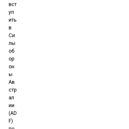
вст
уп
ить
в
Си
лы
об
ор
он
ы
Ав
стр
ал
ии
(AD
F)
по