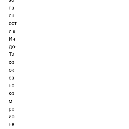
па
сн
ост
и в
Ин
до-
Ти
хо
ок
еа
нс
ко
м
рег
ио
не.