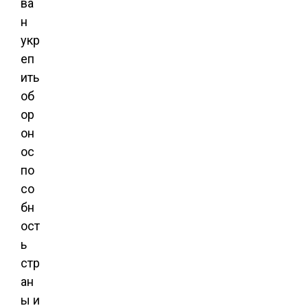
ва
н
укр
еп
ить
об
ор
он
ос
по
со
бн
ост
ь
стр
ан
ы и