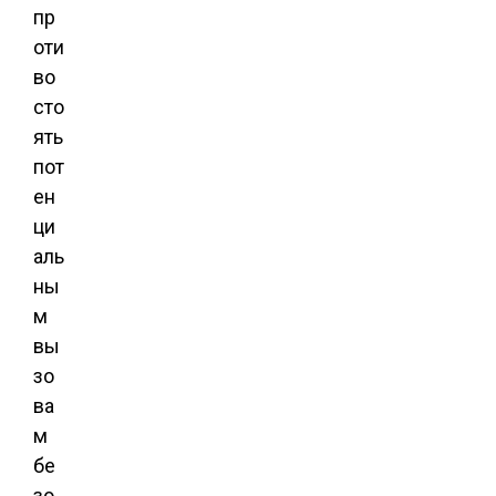
пр
оти
во
сто
ять
пот
ен
ци
аль
ны
м
вы
зо
ва
м
бе
зо