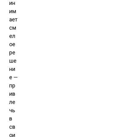
ин
им
ает
см
ел
ое
ре
ше
ни
е —
пр
ив
ле
чь
в
св
ои