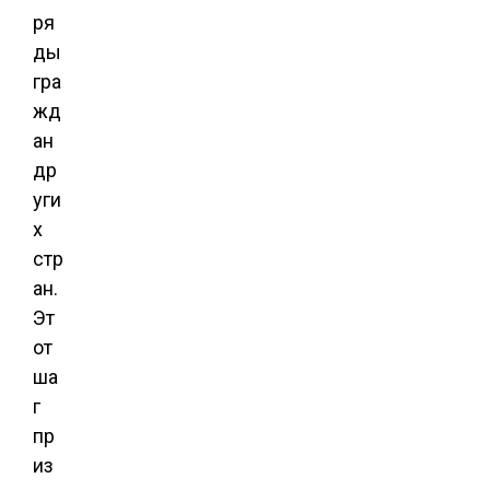
ря
ды
гра
жд
ан
др
уги
х
стр
ан.
Эт
от
ша
г
пр
из