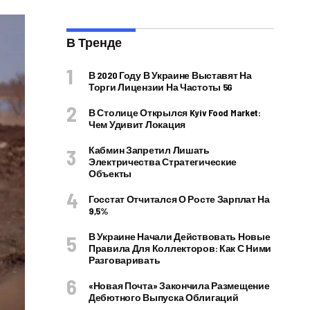
В Тренде
В 2020 Году В Украине Выставят На
Торги Лицензии На Частоты 5G
В Столице Открылся Kyiv Food Market:
Чем Удивит Локация
Кабмин Запретил Лишать
Электричества Стратегические
Объекты
Госстат Отчитался О Росте Зарплат На
9,5%
В Украине Начали Действовать Новые
Правила Для Коллекторов: Как С Ними
Разговаривать
«Новая Почта» Закончила Размещение
Дебютного Выпуска Облигаций