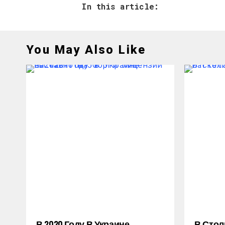
In this article:
You May Also Like
В 2020 Году В Украине
В Стол