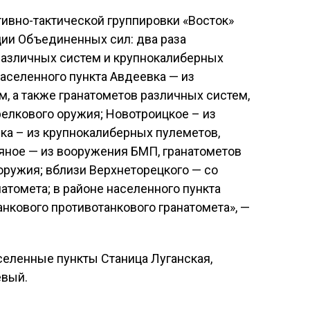
тивно-тактической группировки «Восток»
ции Объединенных сил: два раза
различных систем и крупнокалиберных
населенного пункта Авдеевка — из
м, а также гранатометов различных систем,
елкового оружия; Новотроицкое – из
ка – из крупнокалиберных пулеметов,
яное — из вооружения БМП, гранатометов
оружия; вблизи Верхнеторецкого — со
атомета; в районе населенного пункта
анкового противотанкового гранатомета», —
селенные пункты Станица Луганская,
евый.