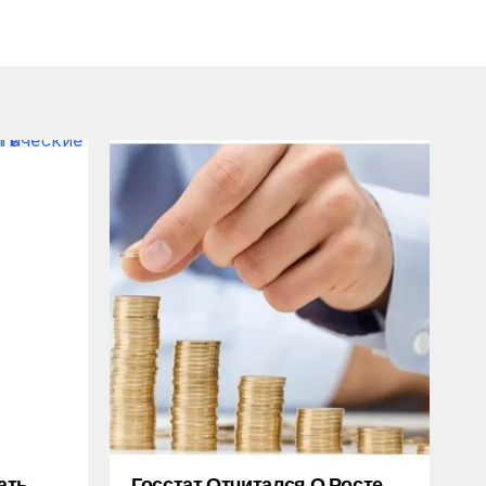
ать
Госстат Отчитался О Росте