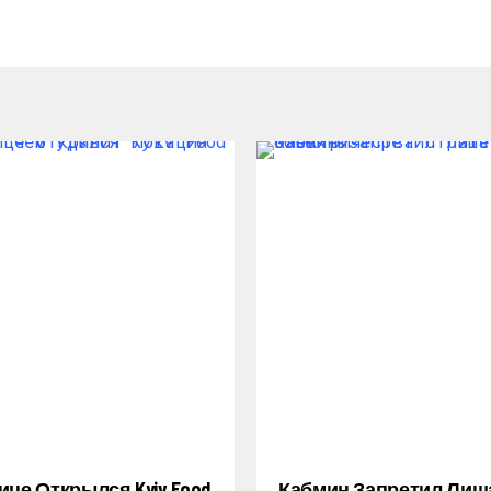
ице Открылся Kyiv Food
Кабмин Запретил Лиш