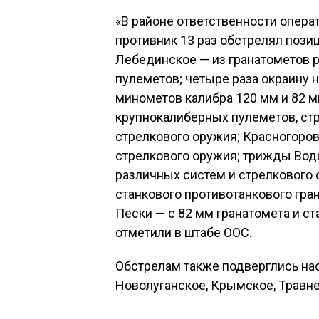
«В районе ответственности опера
противник 13 раз обстрелял пози
Лебединское — из гранатометов 
пулеметов; четыре раза окраину 
минометов калибра 120 мм и 82 м
крупнокалиберных пулеметов, стр
стрелкового оружия; Красногоров
стрелкового оружия; трижды Вод
различных систем и стрелкового 
станкового противотанкового гран
Пески — с 82 мм гранатомета и ст
отметили в штабе ООС.
Обстрелам также подверглись на
Новолуганское, Крымское, Травн