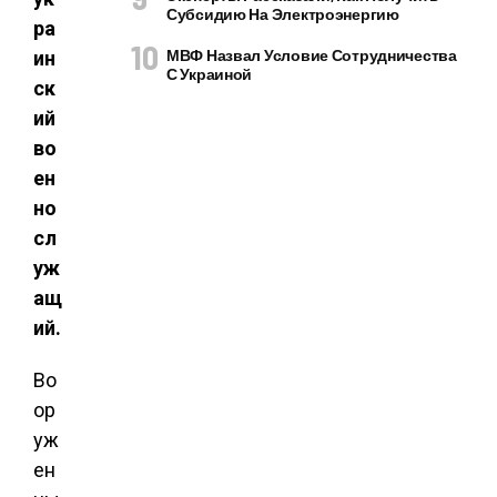
Субсидию На Электроэнергию
ра
МВФ Назвал Условие Сотрудничества
ин
С Украиной
ск
ий
во
ен
но
сл
уж
ащ
ий.
Во
ор
уж
ен