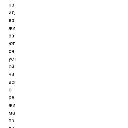
пр
ид
ер
жи
ва
ют
ся
уст
ой
чи
вог
о
ре
жи
ма
пр