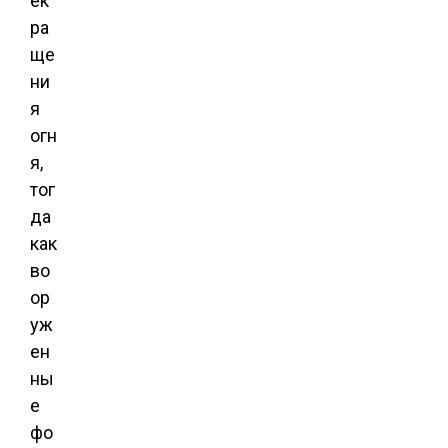
ек
ра
ще
ни
я
огн
я,
тог
да
как
во
ор
уж
ен
ны
е
фо