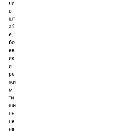
ли
в
шт
аб
е,
бо
ев
ик
и
ре
жи
м
ти
ши
ны
не
на