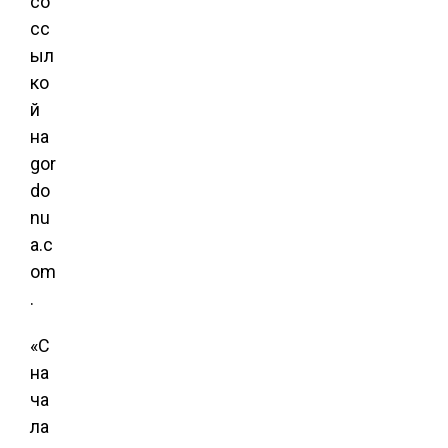
со
сс
ыл
ко
й
на
gor
do
nu
a.c
om
.
«С
на
ча
ла