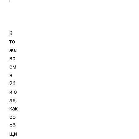
В
то
же
вр
ем
я
26
ию
ля,
как
со
об
щи