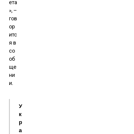
ета
», –
гов
ор
итс
я в
со
об
ще
ни
и.
У
к
р
а