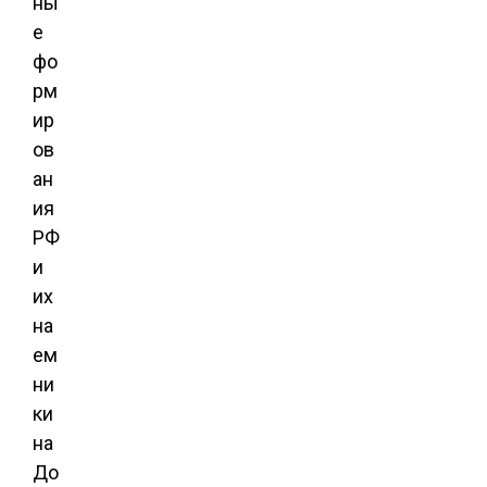
ны
е
фо
рм
ир
ов
ан
ия
РФ
и
их
на
ем
ни
ки
на
До