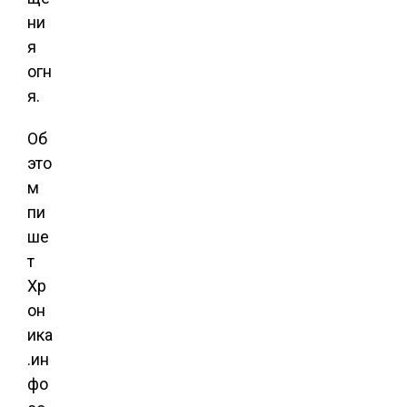
ни
я
огн
я.
Об
это
м
пи
ше
т
Хр
он
ика
.ин
фо