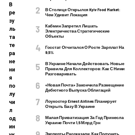
В
В Столице Открылся Kyiv Food Market:
ре
Чем Удивит Локация
зу
Кабмин Запретил Лишать
ль
Электричества Стратегические
Объекты
та
те
Госстат Отчитался О Росте Зарплат На
9,5%
ра
не
В Украине Начали Действовать Новые
Правила Для Коллекторов: Как С Ними
ни
Разговаривать
я
«Новая Почта» Закончила Размещение
по
Дебютного Выпуска Облигаций
лу
Лоукостер Ernest Airlines Планирует
чи
Открыть Базу В Украине
л
Малая Приватизация За Год Принесла
од
Украине Почти 1,5 Млрд Грн
ин
Эксперты Рассказали, Как Получить
ук