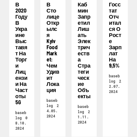
В
В
Каб
Госс
2020
Сто
Мин
Тат
Году
Лице
Запр
Отч
В
Откр
Етил
Итал
Укра
Ылс
Лиш
Ся О
Ине
Я
Ать
Рост
Выс
Kyiv
Элек
Е
Тавя
Food
Трич
Зарп
Т На
Mark
Еств
Лат
Торг
Et:
А
На
И
Чем
Стра
9,5%
Лиц
Удив
Теги
baseb
Ензи
Ит
Ческ
log
2
И На
Лока
Ие
2.07.
Част
Ция
Объ
2024
Оты
Екты
baseb
5G
log
2
baseb
4.05.
log
2
baseb
2024
1.11.
log
0
2024
8.10.
2024