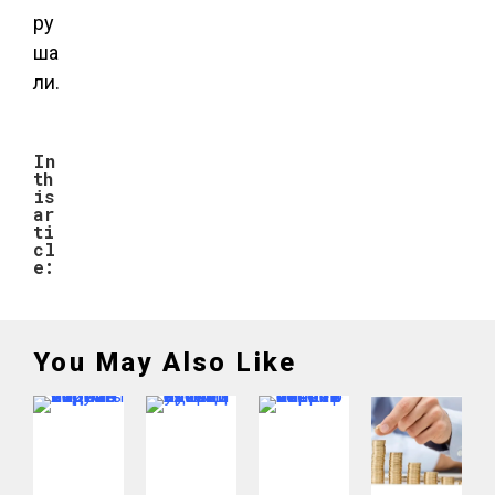
ру
ша
ли.
In
th
is
ar
ti
cl
e:
You May Also Like