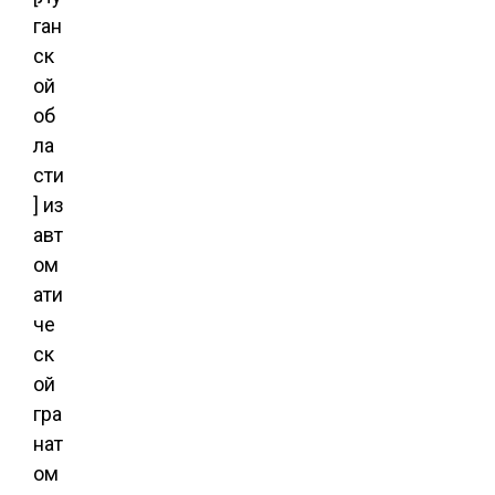
ган
ск
ой
об
ла
сти
] из
авт
ом
ати
че
ск
ой
гра
нат
ом