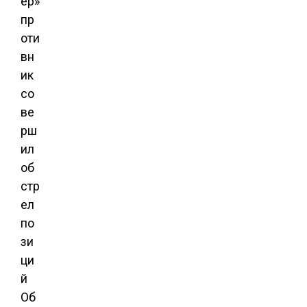
ер»
пр
оти
вн
ик
со
ве
рш
ил
об
стр
ел
по
зи
ци
й
Об