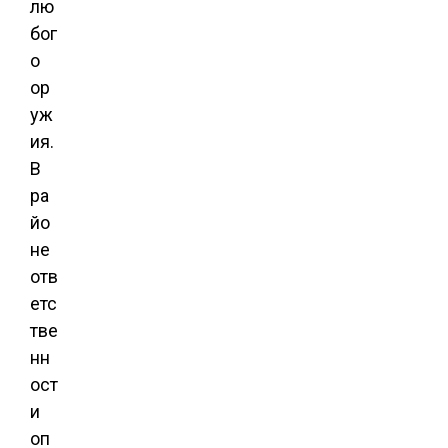
лю
бог
о
ор
уж
ия.
В
ра
йо
не
отв
етс
тве
нн
ост
и
оп