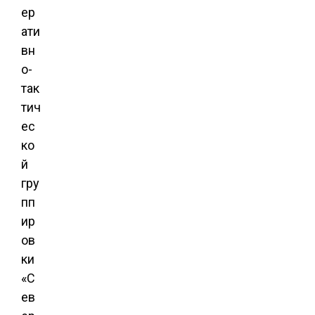
ер
ати
вн
о-
так
тич
ес
ко
й
гру
пп
ир
ов
ки
«С
ев