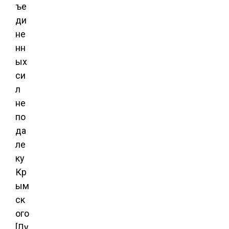
ъе
ди
не
нн
ых
си
л
не
по
да
ле
ку
Кр
ым
ск
ого
[Лу