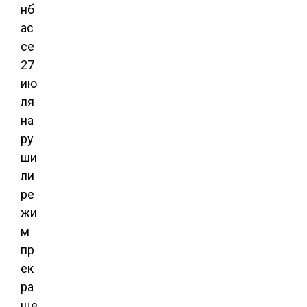
нб
ас
се
27
ию
ля
на
ру
ши
ли
ре
жи
м
пр
ек
ра
ще