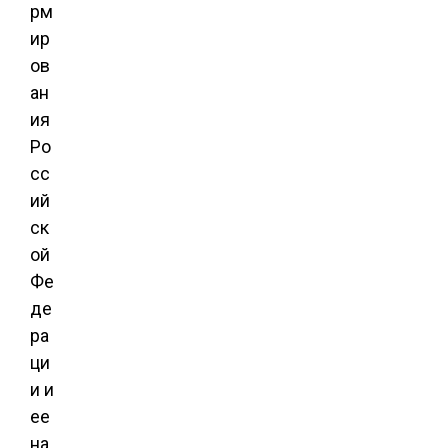
рм
ир
ов
ан
ия
Ро
сс
ий
ск
ой
Фе
де
ра
ци
и и
ее
на