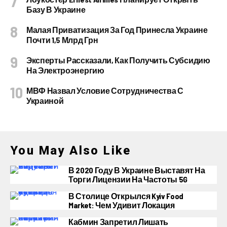
Базу В Украине
Малая Приватизация За Год Принесла Украине
Почти 1,5 Млрд Грн
Эксперты Рассказали, Как Получить Субсидию
На Электроэнергию
МВФ Назвал Условие Сотрудничества С
Украиной
You May Also Like
В 2020 Году В Украине Выставят На
Торги Лицензии На Частоты 5G
В Столице Открылся Kyiv Food
Market: Чем Удивит Локация
Кабмин Запретил Лишать