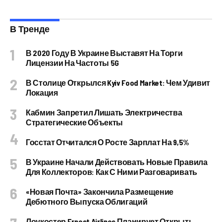
В Тренде
В 2020 Году В Украине Выставят На Торги
Лицензии На Частоты 5G
В Столице Открылся Kyiv Food Market: Чем Удивит
Локация
Кабмин Запретил Лишать Электричества
Стратегические Объекты
Госстат Отчитался О Росте Зарплат На 9,5%
В Украине Начали Действовать Новые Правила
Для Коллекторов: Как С Ними Разговаривать
«Новая Почта» Закончила Размещение
Дебютного Выпуска Облигаций
Лоукостер Ernest Airlines Планирует Открыть