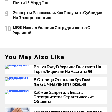
Почти 1,5 Млрд Грн
Эксперты Рассказали, Как Получить Субсидию
На Электроэнергию
МВФ Назвал Условие Сотрудничества С
Украиной
You May Also Like
В 2020 Году В Украине Выставят На
Торги Лицензии На Частоты 5G
В Столице Открылся Kyiv Food
Market: Чем Удивит Локация
Кабмин Запретил Лишать
Электричества Стратегические
Объекты