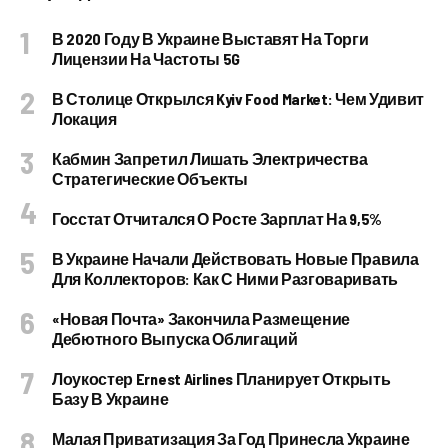
В 2020 Году В Украине Выставят На Торги
Лицензии На Частоты 5G
В Столице Открылся Kyiv Food Market: Чем Удивит
Локация
Кабмин Запретил Лишать Электричества
Стратегические Объекты
Госстат Отчитался О Росте Зарплат На 9,5%
В Украине Начали Действовать Новые Правила
Для Коллекторов: Как С Ними Разговаривать
«Новая Почта» Закончила Размещение
Дебютного Выпуска Облигаций
Лоукостер Ernest Airlines Планирует Открыть
Базу В Украине
Малая Приватизация За Год Принесла Украине