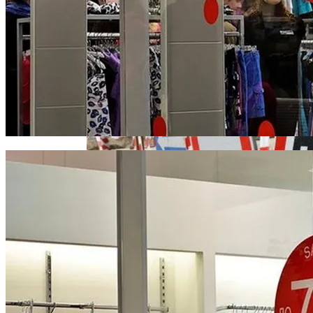
Извержение Вулкана На Юге Исландии:
В «Борисполе» Поселилась Украинка,
Чрезвычайное Положение И Эвакуация
Депортированная Из Казахстана
Военные Рельсы Спасут Британскую
Экономику?
Индия Не Будет Спрашивать
В Киеве Ограничили Движение На
Разрешения На Запуск Моделей ИИ
Проспекте Палладина