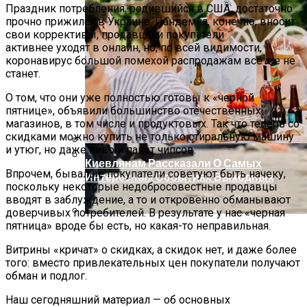
Праздник потребления, родившийся в США, достаточно
прочно прижился в Украине. Пандемия, конечно, вносит
свои коррективы, продавцы и покупатели
активнее уходят в онлайн, но, по всей видимости,
коронавирус большой помехой распродажам все же не
станет.
О том, что они уже полностью готовы к «черной
пятнице», объявили большинство отечественных
магазинов, в том числе и продуктовых. Так что теперь со
скидками можно купить не только стиральную машину
и утюг, но даже пиво и пакет чипсов.
Киевлянам Рассказали О Самых
Впрочем, бывалые покупатели советуют быть начеку,
Интересных Событиях Выходных
Международная Реакция На Тарифы
поскольку некоторые недобросовестные продавцы
Трампа: Что Стоит На Кону
вводят в заблуждение, а то и откровенно обманывают
доверчивых потребителей. В результате у нас «черная
пятница» вроде бы есть, но какая-то неправильная.
Кризис Безопасности На Гаити:
Ужасающая Реальность Безнадежной
Витрины «кричат» о скидках, а скидок нет, и даже более
Обстановки
того: вместо привлекательных цен покупатели получают
обман и подлог.
Наш сегодняшний материал — об основных