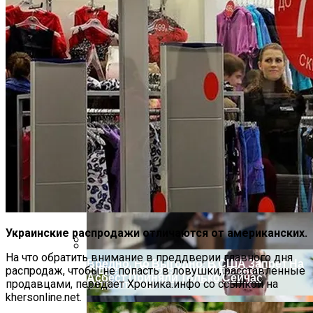
На Какую Зарплату Могут
Рассчитывать Украинцы За Рубежом:
Советы Для Беженцев
Украинские распродажи отличаются от американских.
На что обратить внимание в преддверии главного дня
Вредно, Но Выгодно: В США Запрет На
В Днепре Произошло Массовое
распродаж, чтобы не попасть в ловушки, расставленные
Асбест Приняли Только Сейчас
Отравление
продавцами, передает Хроника.инфо со ссылкой на
khersonline.net.