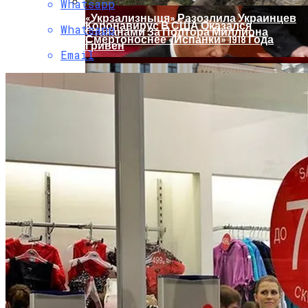
Whatsapp
«Укрзализныця» Разозлила Украинцев
Коронавирус В США Оказался
Whatsapp
Стаканами За Полтора Миллиона
Смертоноснее «испанки» 1918 Года
Гривен
Email
Растущая Концентрация Власти В
Руках Си Цзиньпина: Мир Не Обмануть