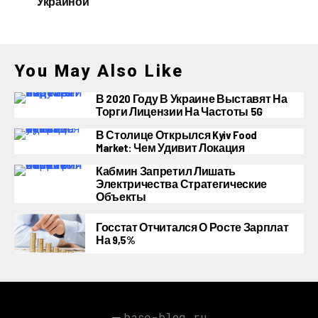
Украиной
You May Also Like
В 2020 Году В Украине Выставят На
Торги Лицензии На Частоты 5G
В Столице Открылся Kyiv Food
Market: Чем Удивит Локация
Кабмин Запретил Лишать
Электричества Стратегические
Объекты
Госстат Отчитался О Росте Зарплат
На 9,5%