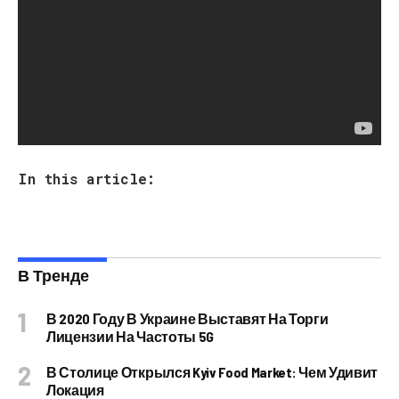
класифікувати дії Кличка як шахрайство чи
грабіж.«Один вже крав шапки і став президентом,
але сподіваюся, що Кличку це з рук не зійде», —
наголосив він.
Источник: vesti.ua
In this article:
В Тренде
В 2020 Году В Украине Выставят На Торги
Лицензии На Частоты 5G
В Столице Открылся Kyiv Food Market: Чем Удивит
Локация