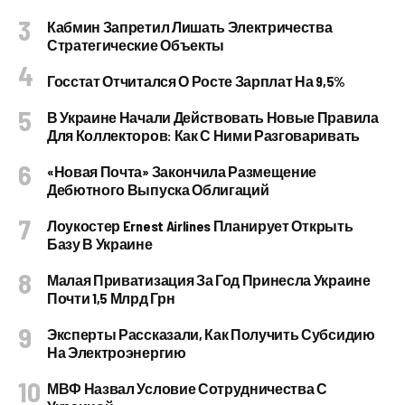
Кабмин Запретил Лишать Электричества
Стратегические Объекты
Госстат Отчитался О Росте Зарплат На 9,5%
В Украине Начали Действовать Новые Правила
Для Коллекторов: Как С Ними Разговаривать
«Новая Почта» Закончила Размещение
Дебютного Выпуска Облигаций
Лоукостер Ernest Airlines Планирует Открыть
Базу В Украине
Малая Приватизация За Год Принесла Украине
Почти 1,5 Млрд Грн
Эксперты Рассказали, Как Получить Субсидию
На Электроэнергию
МВФ Назвал Условие Сотрудничества С