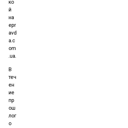
ко
й
на
epr
avd
a.c
om
.ua.
В
теч
ен
ие
пр
ош
лог
о