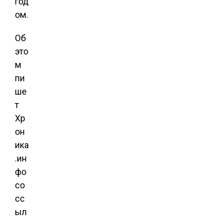
год
ом.
Об
это
м
пи
ше
т
Хр
он
ика
.ин
фо
со
сс
ыл