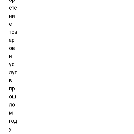
ете
ни
е
тов
ар
ов
и
ус
луг
в
пр
ош
ло
м
год
у