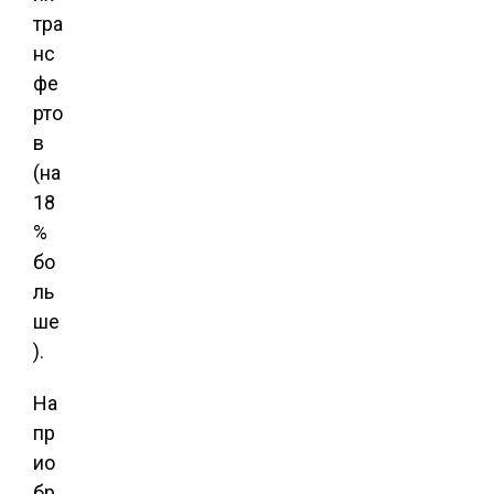
тра
нс
фе
рто
в
(на
18
%
бо
ль
ше
).
На
пр
ио
бр