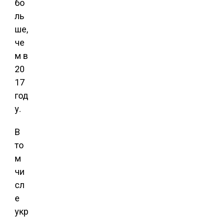
бо
ль
ше,
че
м в
20
17
год
у.
В
то
м
чи
сл
е
укр