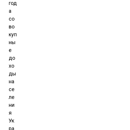
год
а
со
во
куп
ны
е
до
хо
ды
на
се
ле
ни
я
Ук
ра