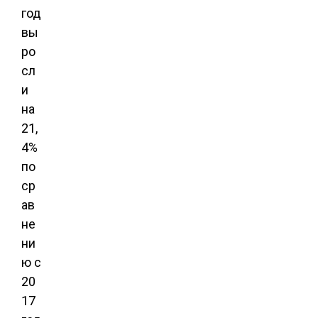
год
вы
ро
сл
и
на
21,
4%
по
ср
ав
не
ни
ю с
20
17