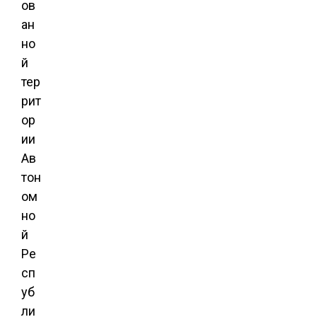
ов
ан
но
й
тер
рит
ор
ии
Ав
тон
ом
но
й
Ре
сп
уб
ли