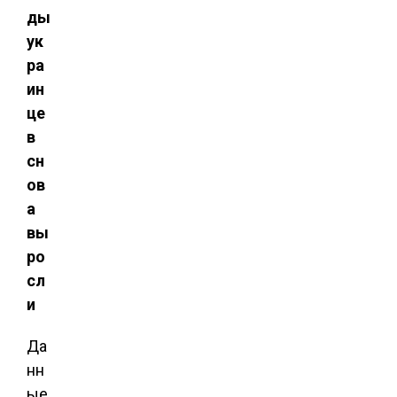
ды
ук
ра
ин
це
в
сн
ов
а
вы
ро
сл
и
Да
нн
ые