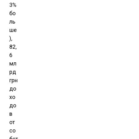
3%
бо
ль
ше
),
82,
6
мл
рд
грн
до
хо
до
в
от
со
бст