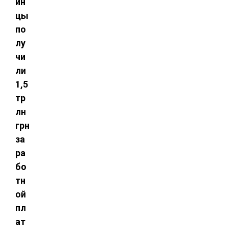
ин
цы
по
лу
чи
ли
1,5
тр
лн
грн
за
ра
бо
тн
ой
пл
ат