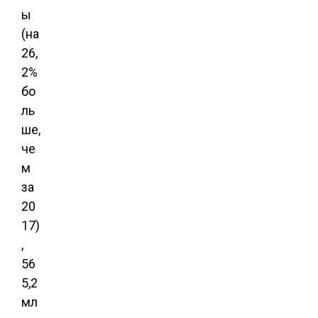
ы
(на
26,
2%
бо
ль
ше,
че
м
за
20
17)
,
56
5,2
мл