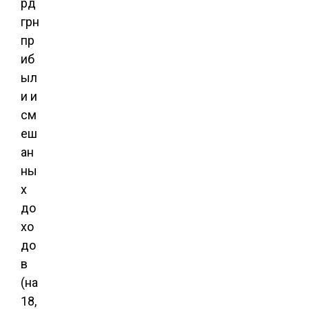
рд
грн
пр
иб
ыл
и и
см
еш
ан
ны
х
до
хо
до
в
(на
18,