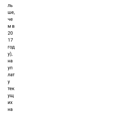
ль
ше,
че
м в
20
17
год
у),
на
уп
лат
у
тек
ущ
их
на