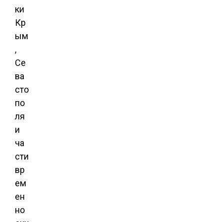
ки
Кр
ым
,
Се
ва
сто
по
ля
и
ча
сти
вр
ем
ен
но