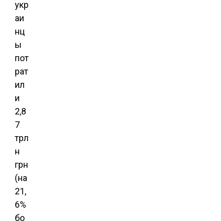
укр
аи
нц
ы
пот
рат
ил
и
2,8
7
трл
н
грн
(на
21,
6%
бо