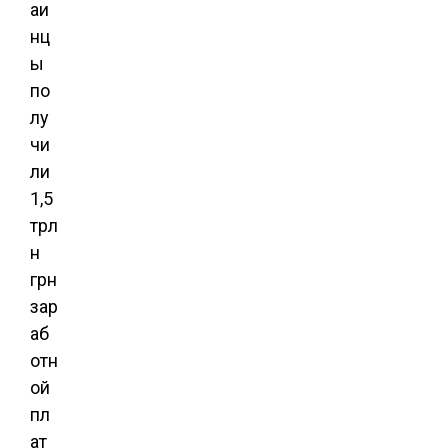
аи
нц
ы
по
лу
чи
ли
1,5
трл
н
грн
зар
аб
отн
ой
пл
ат