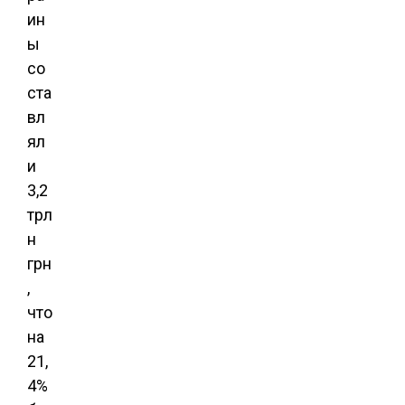
ин
ы
со
ста
вл
ял
и
3,2
трл
н
грн
,
что
на
21,
4%