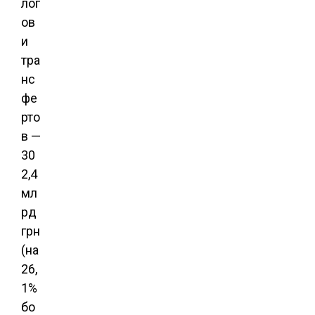
лог
ов
и
тра
нс
фе
рто
в —
30
2,4
мл
рд
грн
(на
26,
1%
бо