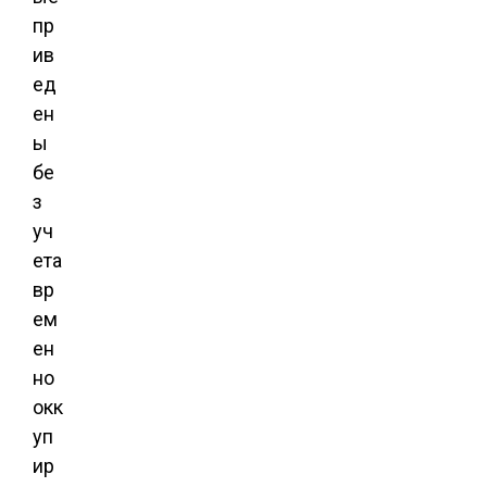
пр
ив
ед
ен
ы
бе
з
уч
ета
вр
ем
ен
но
окк
уп
ир