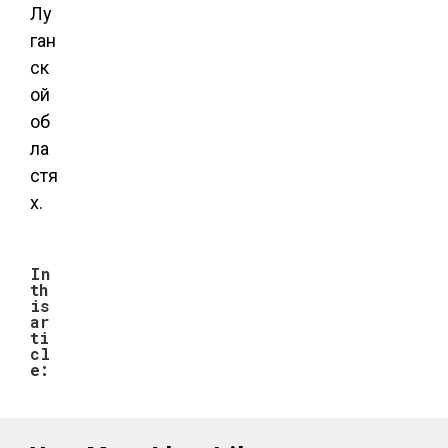
Лу
ган
ск
ой
об
ла
стя
х.
In
th
is
ar
ti
cl
e: