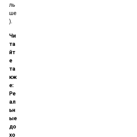
ль
ше
).
Чи
та
йт
е
та
кж
е:
Ре
ал
ьн
ые
до
хо