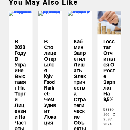
You May Also Like
В
В
Каб
Госс
2020
Сто
Мин
Тат
Году
Лице
Запр
Отч
В
Откр
Етил
Итал
Укра
Ылс
Лиш
Ся О
Ине
Я
Ать
Рост
Выс
Kyiv
Элек
Е
Тавя
Food
Трич
Зарп
Т На
Mark
Еств
Лат
Торг
Et:
А
На
И
Чем
Стра
9,5%
Лиц
Удив
Теги
baseb
Ензи
Ит
Ческ
log
2
И На
Лока
Ие
2.07.
Част
Ция
Объ
2024
Оты
Екты