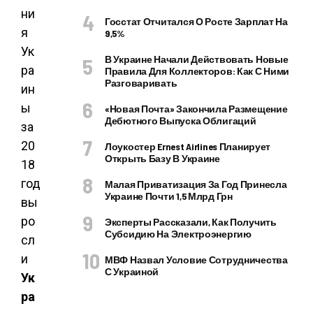
Госстат Отчитался О Росте Зарплат На
9,5%
В Украине Начали Действовать Новые
Правила Для Коллекторов: Как С Ними
Разговаривать
«Новая Почта» Закончила Размещение
Дебютного Выпуска Облигаций
Лоукостер Ernest Airlines Планирует
Открыть Базу В Украине
Малая Приватизация За Год Принесла
Украине Почти 1,5 Млрд Грн
Эксперты Рассказали, Как Получить
Субсидию На Электроэнергию
МВФ Назвал Условие Сотрудничества
С Украиной
Ук
ра