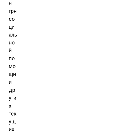
н
грн
со
ци
аль
но
й
по
мо
щи
и
др
уги
х
тек
ущ
их