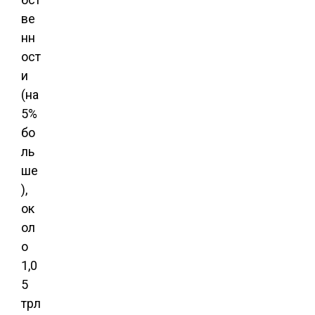
ве
нн
ост
и
(на
5%
бо
ль
ше
),
ок
ол
о
1,0
5
трл