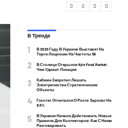
В Тренде
В 2020 Году В Украине Выставят На
Торги Лицензии На Частоты 5G
В Столице Открылся Kyiv Food Market:
Чем Удивит Локация
Кабмин Запретил Лишать
Электричества Стратегические
Объекты
Госстат Отчитался О Росте Зарплат На
9,5%
В Украине Начали Действовать Новые
Правила Для Коллекторов: Как С Ними
Разговаривать