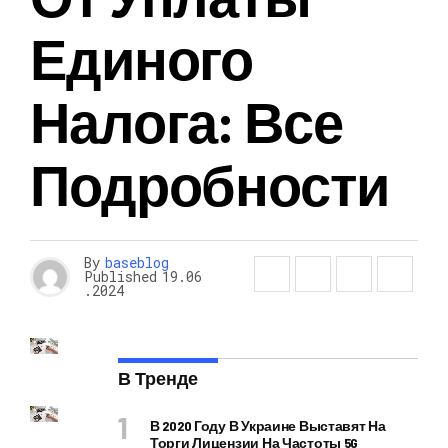
Единого
Налога: Все
Подробности
By
baseblog
Published
19.06
.2024
В Тренде
В 2020 Году В Украине Выставят На
Торги Лицензии На Частоты 5G