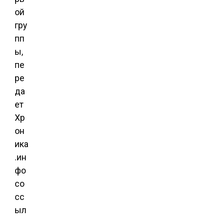
ой
гру
пп
ы,
пе
ре
да
ет
Хр
он
ика
.ин
фо
со
сс
ыл