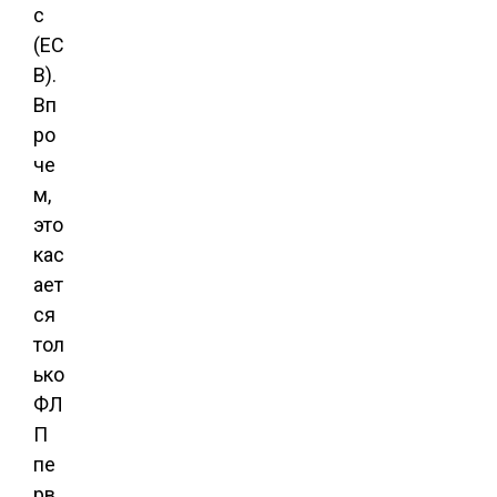
с
(ЕС
В).
Вп
ро
че
м,
это
кас
ает
ся
тол
ько
ФЛ
П
пе
рв