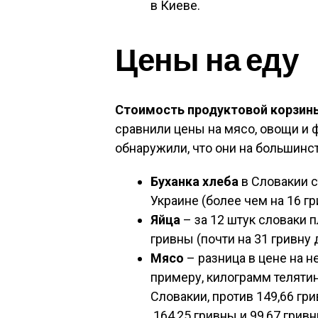
в Киеве.
Цены на еду
Стоимость продуктовой корзины
сравнили цены на мясо, овощи и фр
обнаружили, что они на большинс
Буханка хлеба
в Словакии с
Украине (более чем на 16 г
Яйца
– за 12 штук словаки п
гривны (почти на 31 гривну
Мясо
– разница в цене на не
примеру, килограмм телятин
Словакии, против 149,66 гр
164,25 гривны и 99,67 грив