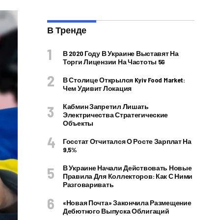
В Тренде
В 2020 Году В Украине Выставят На
Торги Лицензии На Частоты 5G
В Столице Открылся Kyiv Food Market:
Чем Удивит Локация
Кабмин Запретил Лишать
Электричества Стратегические
Объекты
Госстат Отчитался О Росте Зарплат На
9,5%
В Украине Начали Действовать Новые
Правила Для Коллекторов: Как С Ними
Разговаривать
«Новая Почта» Закончила Размещение
Дебютного Выпуска Облигаций