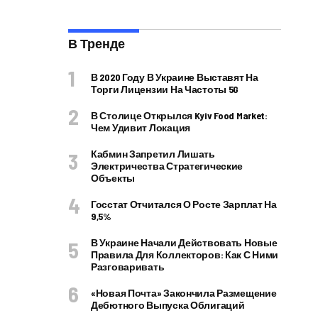
В Тренде
В 2020 Году В Украине Выставят На
Торги Лицензии На Частоты 5G
В Столице Открылся Kyiv Food Market:
Чем Удивит Локация
Кабмин Запретил Лишать
Электричества Стратегические
Объекты
Госстат Отчитался О Росте Зарплат На
9,5%
В Украине Начали Действовать Новые
Правила Для Коллекторов: Как С Ними
Разговаривать
«Новая Почта» Закончила Размещение
Дебютного Выпуска Облигаций