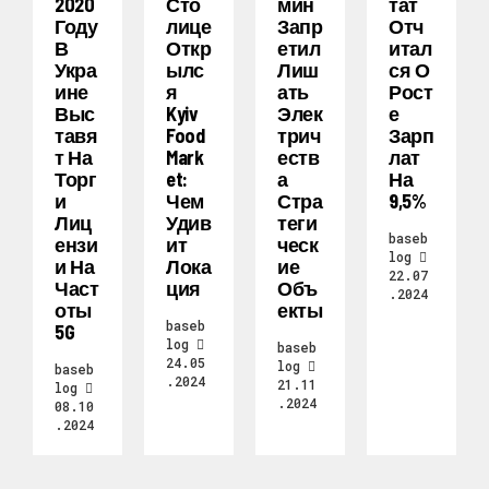
2020
Сто
Мин
Тат
Году
Лице
Запр
Отч
В
Откр
Етил
Итал
Укра
Ылс
Лиш
Ся О
Ине
Я
Ать
Рост
Выс
Kyiv
Элек
Е
Тавя
Food
Трич
Зарп
Т На
Mark
Еств
Лат
Торг
Et:
А
На
И
Чем
Стра
9,5%
Лиц
Удив
Теги
baseb
Ензи
Ит
Ческ
log
И На
Лока
Ие
22.07
Част
Ция
Объ
.2024
Оты
Екты
baseb
5G
log
baseb
24.05
log
baseb
.2024
21.11
log
.2024
08.10
.2024