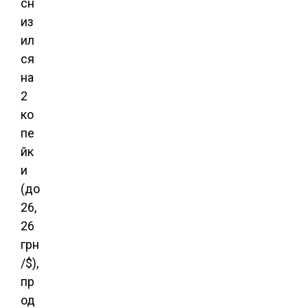
сн
из
ил
ся
на
2
ко
пе
йк
и
(до
26,
26
грн
/$),
пр
од