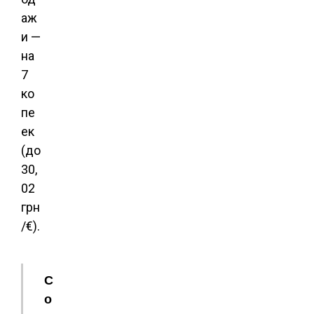
аж
и —
на
7
ко
пе
ек
(до
30,
02
грн
/€).
С
о