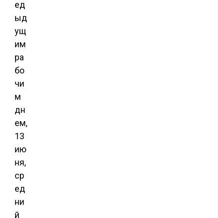
ед
ыд
ущ
им
ра
бо
чи
м
дн
ем,
13
ию
ня,
ср
ед
ни
й