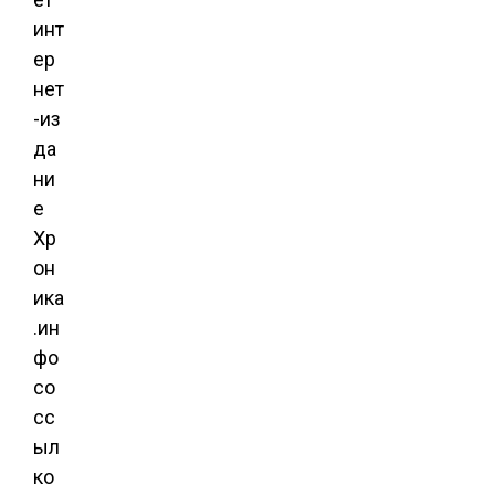
инт
ер
нет
-из
да
ни
е
Хр
он
ика
.ин
фо
со
сс
ыл
ко