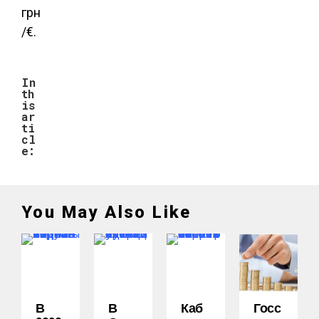
грн
/€.
In
th
is
ar
ti
cl
e:
You May Also Like
В
В
Каб
Госс