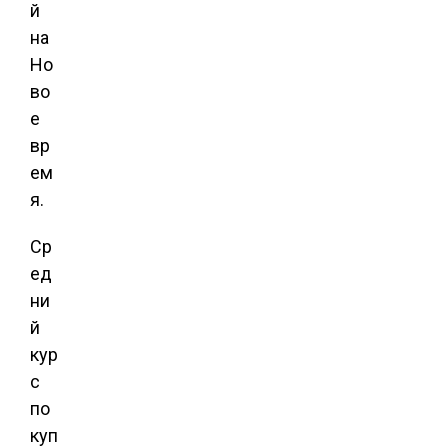
й
на
Но
во
е
вр
ем
я.
Ср
ед
ни
й
кур
с
по
куп