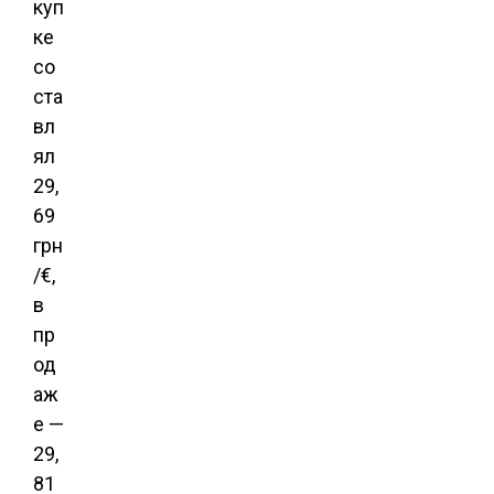
куп
ке
со
ста
вл
ял
29,
69
грн
/€,
в
пр
од
аж
е —
29,
81