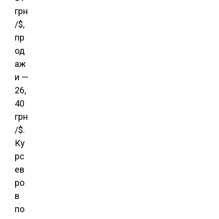
грн
/$,
пр
од
аж
и —
26,
40
грн
/$.
Ку
рс
ев
ро
в
по