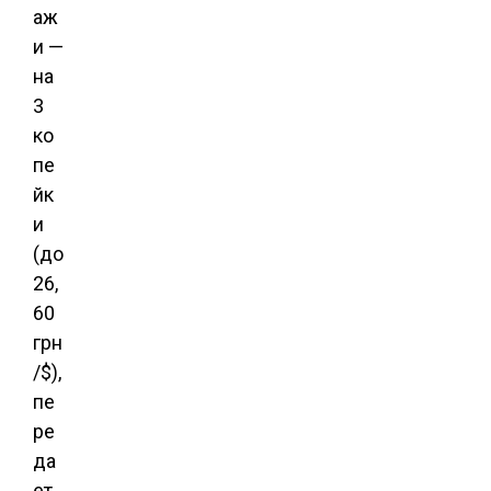
аж
и —
на
3
ко
пе
йк
и
(до
26,
60
грн
/$),
пе
ре
да
ет