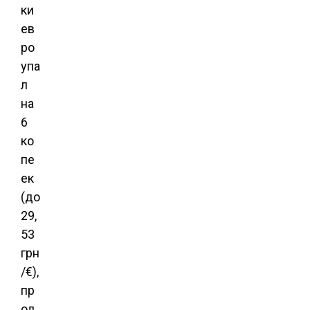
ки
ев
ро
упа
л
на
6
ко
пе
ек
(до
29,
53
грн
/€),
пр
од