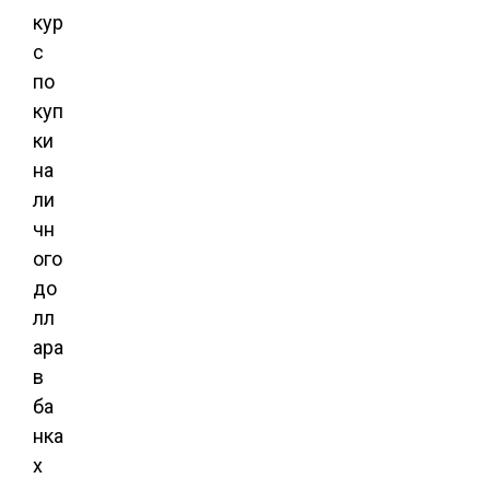
кур
с
по
куп
ки
на
ли
чн
ого
до
лл
ара
в
ба
нка
х