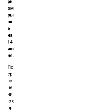
рн
ом
ры
нк
е
на
14
ию
ня.
По
ср
ав
не
ни
ю с
пр