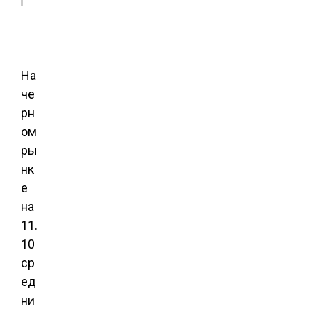
На
че
рн
ом
ры
нк
е
на
11.
10
ср
ед
ни