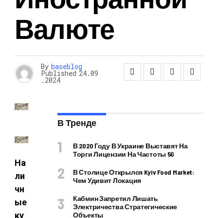
Валюте
By
baseblog
Published
24.09
.2024
В Тренде
В 2020 Году В Украине Выставят На
Торги Лицензии На Частоты 5G
На
В Столице Открылся Kyiv Food Market:
ли
Чем Удивит Локация
чн
Кабмин Запретил Лишать
ые
Электричества Стратегические
ку
Объекты