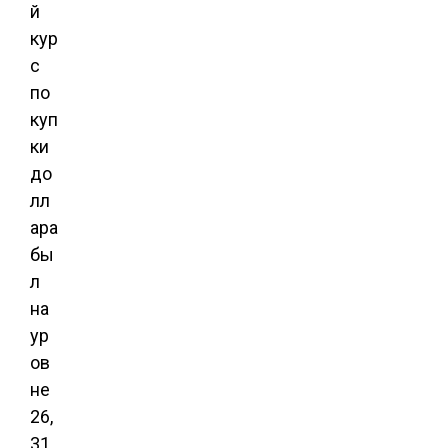
й
кур
с
по
куп
ки
до
лл
ара
бы
л
на
ур
ов
не
26,
31