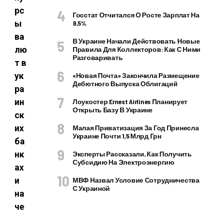
рс
Госстат Отчитался О Росте Зарплат На
ы
9,5%
ва
В Украине Начали Действовать Новые
лю
Правила Для Коллекторов: Как С Ними
Разговаривать
т в
ук
«Новая Почта» Закончила Размещение
Дебютного Выпуска Облигаций
ра
ин
Лоукостер Ernest Airlines Планирует
Открыть Базу В Украине
ск
их
Малая Приватизация За Год Принесла
Украине Почти 1,5 Млрд Грн
ба
нк
Эксперты Рассказали, Как Получить
Субсидию На Электроэнергию
ах
и
МВФ Назвал Условие Сотрудничества
С Украиной
на
че