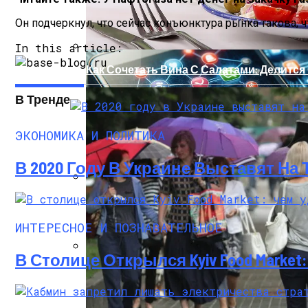
Он подчеркнул, что сейчас конъюнктура рынка такова, ч
In this article:
Как Сочетать Вина С Салатами: Делит
В Тренде
ЭКОНОМИКА И ПОЛИТИКА
В 2020 Году В Украине Выставят На
Военные Рельсы Спасут Британскую Э
ИНТЕРЕСНОЕ И ПОЗНАВАТЕЛЬНОЕ
В Столице Открылся Kyiv Food Marke
Индия Не Будет Спрашивать Разрешени