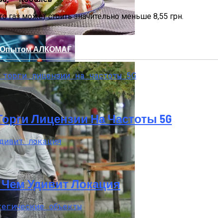
то газ может стоить значительно меньше 8,55 грн.
ся Опытом АЛКОМАГ
 Торги Лицензии На Частоты 5G
кономику?
t: Чем Удивит Локация
я На Запуск Моделей ИИ