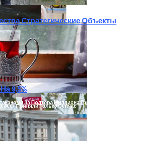
ества Стратегические Объекты
 Украинцы За Рубежом: Советы Для Беженцев
На 9,5%
таканами За Полтора Миллиона Гривен
Асбест Приняли Только Сейчас