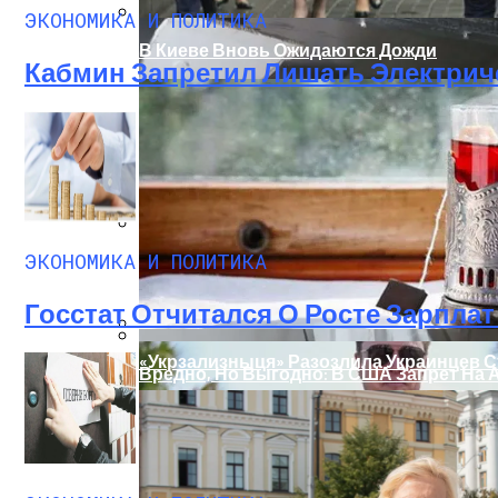
ЭКОНОМИКА И ПОЛИТИКА
В Киеве Вновь Ожидаются Дожди
Кабмин Запретил Лишать Электрич
ЭКОНОМИКА И ПОЛИТИКА
На Какую Зарплату Могут Рассчитывать
Госстат Отчитался О Росте Зарплат 
«Укрзализныця» Разозлила Украинцев С
Вредно, Но Выгодно: В США Запрет На 