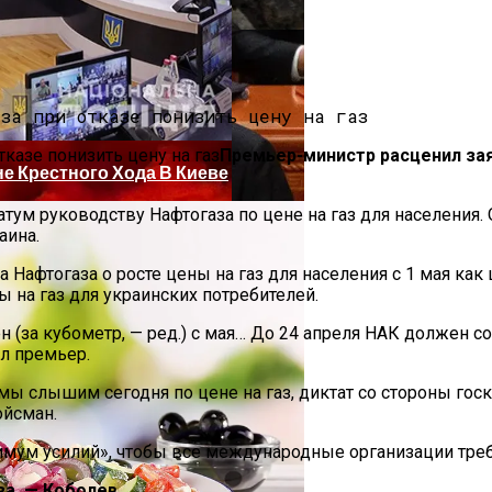
нее «испанки» 1918 Года
Премьер-министр расценил за
е Крестного Хода В Киеве
м руководству Нафтогаза по цене на газ для населения. 
аина.
 Нафтогаза о росте цены на газ для населения с 1 мая как
на газ для украинских потребителей.
н (за кубометр, — ред.) с мая… До 24 апреля НАК должен со
ил премьер.
 Си Цзиньпина: Мир Не Обмануть
 мы слышим сегодня по цене на газ, диктат со стороны го
ойсман.
имум усилий», чтобы все международные организации треб
за, — Коболев
 Чрезвычайное Положение И Эвакуация