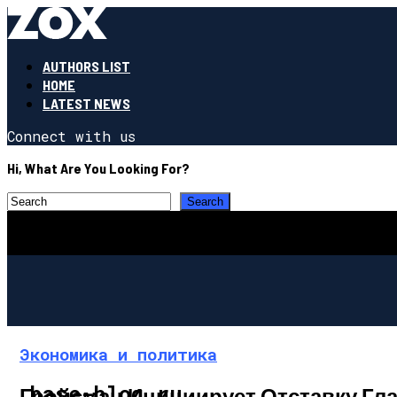
AUTHORS LIST
HOME
LATEST NEWS
Connect with us
Hi, What Are You Looking For?
Экономика и политика
base-blog.ru
Гройсман Инициирует Отставку Гла