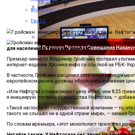
Whatsapp
Коронавирус В США Оказался Смертонос
Email
В Полиции Провели Совещание Наканун
для населения с 1 мая как шантаж.
Премьер-министр Владимир Гройсман поставил ультимату
интернет-издание Хроника.инфо со ссылкой на РБК-Укр
В частности, Гройсман расценил заявление менеджмента
европейском рынке должны обусловить снижение цены 
«Или Нафтогаз устанавливает цену ниже, чем 8,55 гриве
я инициирую отставку руководства Нафтогаза, — добав
Растущая Концентрация Власти В Руках
«Такой наглости от государственной компании — то, что
такого не слышал ни в одной стране мира», — заявил Гр
По словам премьера, «этот монополист приложил макс
Читайте также: У Нафтогаза нет денег на закачку га
Извержение Вулкана На Юге Исландии: