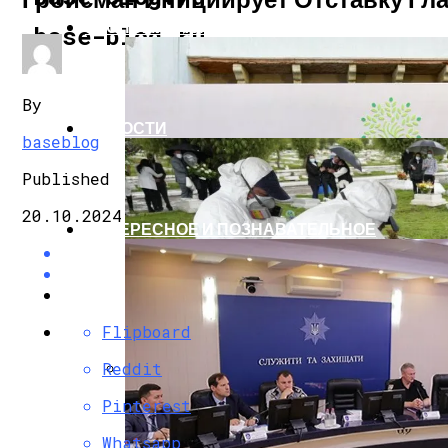
ЭКОНОМИКА И ПОЛИТИКА
base-blog.ru
By
НОВОСТИ
baseblog
Published
20.10.2024
ИНТЕРЕСНОЕ И ПОЗНАВАТЕЛЬНОЕ
Flipboard
Reddit
G7 Договорились Регулировать Искусс
Pinterest
Whatsapp