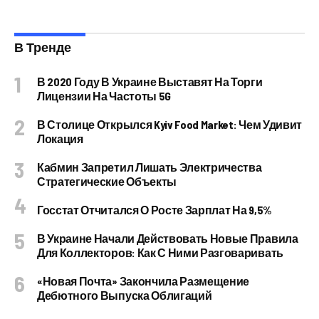
В Тренде
В 2020 Году В Украине Выставят На Торги
Лицензии На Частоты 5G
В Столице Открылся Kyiv Food Market: Чем Удивит
Локация
Кабмин Запретил Лишать Электричества
Стратегические Объекты
Госстат Отчитался О Росте Зарплат На 9,5%
В Украине Начали Действовать Новые Правила
Для Коллекторов: Как С Ними Разговаривать
«Новая Почта» Закончила Размещение
Дебютного Выпуска Облигаций