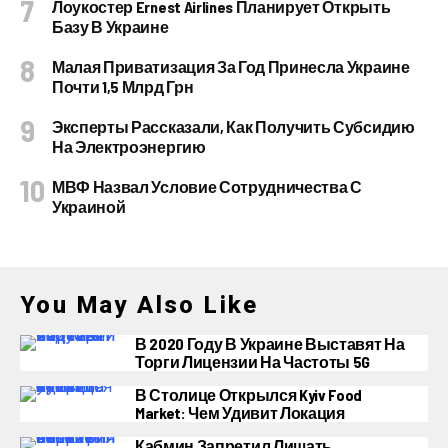
Лоукостер Ernest Airlines Планирует Открыть
Базу В Украине
Малая Приватизация За Год Принесла Украине
Почти 1,5 Млрд Грн
Эксперты Рассказали, Как Получить Субсидию
На Электроэнергию
МВФ Назвал Условие Сотрудничества С
Украиной
You May Also Like
В 2020 Году В Украине Выставят На
Торги Лицензии На Частоты 5G
В Столице Открылся Kyiv Food
Market: Чем Удивит Локация
Кабмин Запретил Лишать