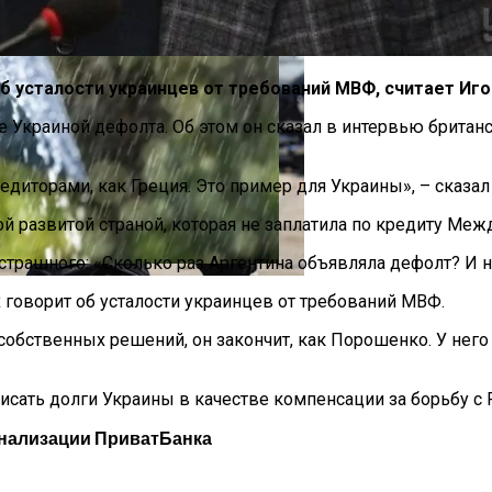
б усталости украинцев от требований МВФ, считает Иго
краиной дефолта. Об этом он сказал в интервью британскй
иторами, как Греция. Это пример для Украины», – сказал
па: Что Стоит На Кону
вой развитой страной, которая не заплатила по кредиту Ме
 страшного: «Сколько раз Аргентина объявляла дефолт? И н
е Дожди
х говорит об усталости украинцев от требований МВФ.
ющая Реальность Безнадежной Обстановки
собственных решений, он закончит, как Порошенко. У него б
ать долги Украины в качестве компенсации за борьбу с 
нализации ПриватБанка