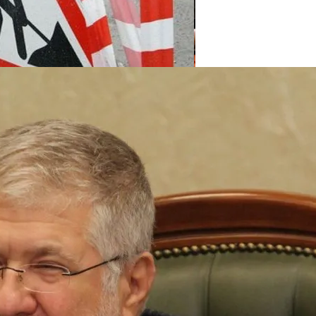
нее «испанки» 1918 Года
пекте Палладина
 Си Цзиньпина: Мир Не Обмануть
 Чрезвычайное Положение И Эвакуация