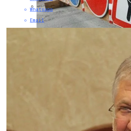
Whatsapp
Коронавирус В США Оказался Смертонос
Email
В Киеве Ограничили Движение На Прос
Растущая Концентрация Власти В Руках
Извержение Вулкана На Юге Исландии: