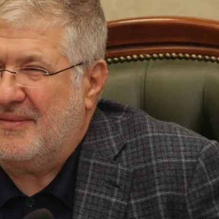
 Украинцы За Рубежом: Советы Для Беженцев
Погибло С Прошлого Перемирия
Асбест Приняли Только Сейчас