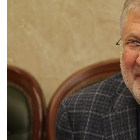
На Какую Зарплату Могут Рассчитывать
Стало Известно, Сколько Бойцов ВСУ 
Вредно, Но Выгодно: В США Запрет На 