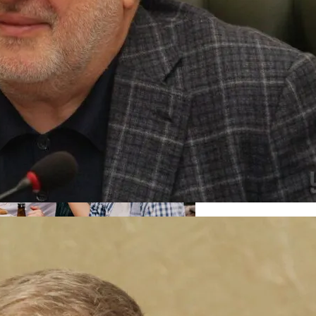
ение
кономику?
есных Событиях Выходных
я На Запуск Моделей ИИ