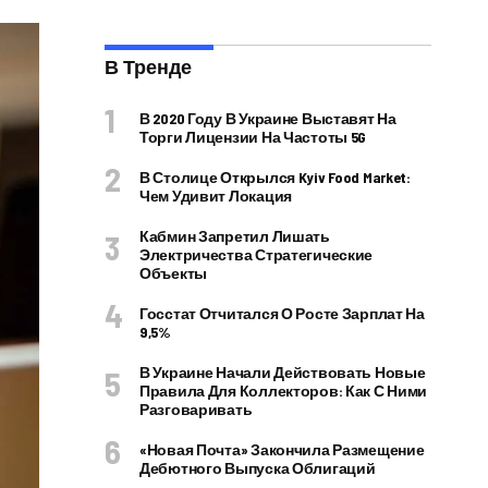
В Тренде
В 2020 Году В Украине Выставят На
Торги Лицензии На Частоты 5G
В Столице Открылся Kyiv Food Market:
Чем Удивит Локация
Кабмин Запретил Лишать
Электричества Стратегические
Объекты
Госстат Отчитался О Росте Зарплат На
9,5%
В Украине Начали Действовать Новые
Правила Для Коллекторов: Как С Ними
Разговаривать
«Новая Почта» Закончила Размещение
Дебютного Выпуска Облигаций