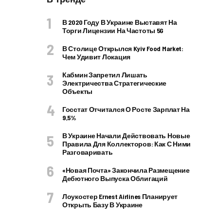
В 2020 Году В Украине Выставят На
Торги Лицензии На Частоты 5G
В Столице Открылся Kyiv Food Market:
Чем Удивит Локация
Кабмин Запретил Лишать
Электричества Стратегические
Объекты
Госстат Отчитался О Росте Зарплат На
9,5%
В Украине Начали Действовать Новые
Правила Для Коллекторов: Как С Ними
Разговаривать
«Новая Почта» Закончила Размещение
Дебютного Выпуска Облигаций
Лоукостер Ernest Airlines Планирует
Открыть Базу В Украине