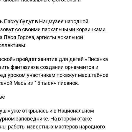
ть Пасху будут в Нацмузее народной
 зовут со своими пасхальными корзинками.
а Леся Горова, артисты вокальной
коллективы.
вской» пройдет занятие для детей «Писанка
явить фантазию в создании орнаментов и
еред уроком участникам покажут масштабное
аной Мась из 15 тысяч писанок.
уші» уже открылась и в Национальном
урном заповеднике. На втором этаже
ны работы известных мастеров народного