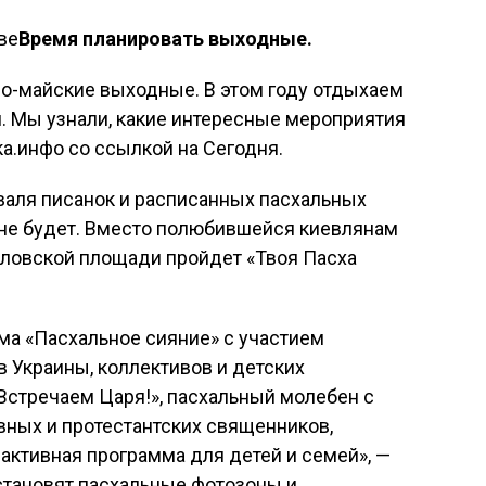
Время планировать выходные.
о-майские выходные. В этом году отдыхаем
ая. Мы узнали, какие интересные мероприятия
ка.инфо со ссылкой на Сегодня.
иваля писанок и расписанных пасхальных
не будет. Вместо полюбившейся киевлянам
йловской площади пройдет «Твоя Пасха
ма «Пасхальное сияние» с участием
 Украины, коллективов и детских
Встречаем Царя!», пасхальный молебен с
вных и протестантских священников,
рактивная программа для детей и семей», —
становят пасхальные фотозоны и