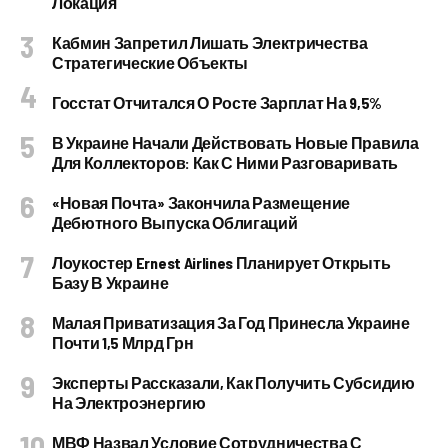
Локация
Кабмин Запретил Лишать Электричества
Стратегические Объекты
Госстат Отчитался О Росте Зарплат На 9,5%
В Украине Начали Действовать Новые Правила
Для Коллекторов: Как С Ними Разговаривать
«Новая Почта» Закончила Размещение
Дебютного Выпуска Облигаций
Лоукостер Ernest Airlines Планирует Открыть
Базу В Украине
Малая Приватизация За Год Принесла Украине
Почти 1,5 Млрд Грн
Эксперты Рассказали, Как Получить Субсидию
На Электроэнергию
МВФ Назвал Условие Сотрудничества С