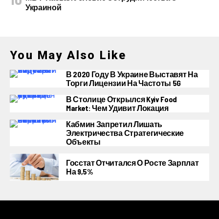
Украиной
You May Also Like
В 2020 Году В Украине Выставят На
Торги Лицензии На Частоты 5G
В Столице Открылся Kyiv Food
Market: Чем Удивит Локация
Кабмин Запретил Лишать
Электричества Стратегические
Объекты
Госстат Отчитался О Росте Зарплат
На 9,5%