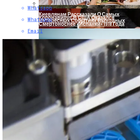
Whatsapp
Киевлянам Рассказали О Самых
Коронавирус В США Оказался
Whatsapp
Интересных Событиях Выходных
Смертоноснее «испанки» 1918 Года
Email
Растущая Концентрация Власти В
Руках Си Цзиньпина: Мир Не Обмануть