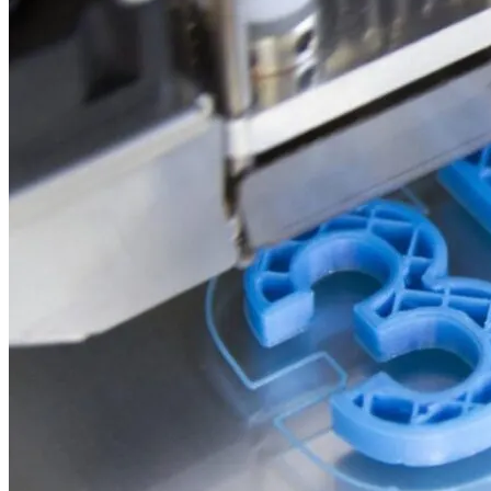
Разрешения На Запуск Моделей ИИ
На Какую Зарплату Могут
Рассчитывать Украинцы За Рубежом:
Советы Для Беженцев
В Зоне ООС Ранен Один Украинский
Вредно, Но Выгодно: В США Запрет На
Воин
Асбест Приняли Только Сейчас