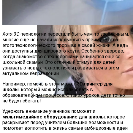
Хотя 3D-технологии перестали быть чем-то заоблачным,
многие еще не начали использовать преимущества
этого технологического прорыва в своей жизни. А ведь
они доступны для широкого круга. Особенно здорово,
когда знакомство с технологиями начинается еще со
школьной скамьи. Это отличный стимул для детей
узнавать о новых технологиях и развиваться в этом
актуальном направлении.
Международная Реакция На Тарифы
Например, помочь в этом может
3D принтер для
Трампа: Что Стоит На Кону
школы
, который можно использовать в
образовательном процессе. С таких уроков дети точно
не будут сбегать!
Российской Телеведущей Запретили
Кризис Безопасности На Гаити:
Въезд В Украину
Удержать внимание учеников поможет и
Ужасающая Реальность Безнадежной
мультимедийное оборудование для школы
, которое
Обстановки
раскрывает перед учителем большие возможности и
помогает воплотить в жизнь самые амбициозные идеи