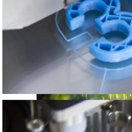
Стало Известно, Сколько Бойцов ВСУ
Извержение Вулкана На Юге Исландии:
Погибло С Прошлого Перемирия
Чрезвычайное Положение И Эвакуация
Военные Рельсы Спасут Британскую
Экономику?
В Украине Вновь Ожидаются
Индия Не Будет Спрашивать
Проливные Дожди