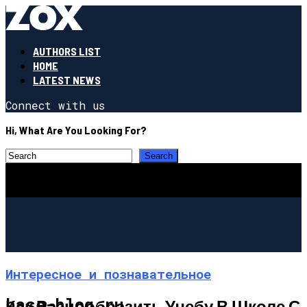
AUTHORS LIST
HOME
LATEST NEWS
Connect with us
Hi, What Are You Looking For?
Интересное и познавательное
base-blog.ru
Как Разнообразить Учебу В Школе С