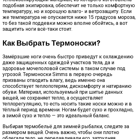
подобная экипировка, обеспечит не только комфортную
температуру, но и хорошую влаго- и ветрозащиту. Если
же температура не опускается ниже 15 градусов мороза,
то без такой поддевки можно вполне обойтись, а вот
защитить ноги всё-таки стоит.
Как Выбрать Термоноски?
Замёрзшие ноги очень быстро приведут к охлаждению
даже защищенных одеждой участков тела, да и
здоровье мочеполовой системы в таком случае под
угрозой. Термоноски Simms в первую очередь
призваны отводить влагу, ведь именно она
способствует теплопотерям, дискомфорту и натиранию
обуви. Материал, используемый при шитье данных
вещей, не сохраняет тепло, а осуществляет
теплорегуляцию, то есть носить такие носки можно и в
тёплый период времени. Ногам будет сухо и прохладно,
а зимой сухо и тепло — это идеальный баланс.
Выбирая термобельё для зимней рыбалки, следите за
размером вещей. Очень важно, чтобы они плотно
облегали тело, не передавливали его, затрудняя