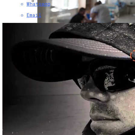
Whatsapp
Коронавирус В США Оказался
Email
Смертоноснее «испанки» 1918 Года
В Днепре Произошло Массовое
Отравление
Растущая Концентрация Власти В
Руках Си Цзиньпина: Мир Не Обмануть
Киевлянам Рассказали О Самых