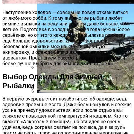
Наступление холодов — совсем не повод отказываться
от любимого хобби. К тому же многие рыбаки любят
зимние вылазки на реку или водоем даже больше, чем
летние. Подготовка в холодное время года нужна более
серьёзная, но от этого каждая такая вылазка приносит
ещё больше удовольствия. Для комфортной и
безопасной рыбалки можно купить хорошую
экипировку, и одежда Simms является для этого лучшим
вариантом. Предлагаем рассмотреть, какую одежду и
белье лучше выбрать для зимней рыбной ловли.
Выбор Одежды Для Зимней
Международная Реакция На Тарифы
Трампа: Что Стоит На Кону
Рыбалки
В Зоне ООС Ранен Один Украинский
В первую очередь стоит позаботиться об одежде, ведь
Кризис Безопасности На Гаити:
Воин
здоровье превыше всего. Даже большой улов и свежая
Ужасающая Реальность Безнадежной
уха не принесут удовольствия, если после отдыха вы
Обстановки
сляжете с повышенной температурой и кашлем. Кто-то
скажет: «Алкоголь в помощь!», но эта идея не очень
удачная, ведь согрева хватает на полчаса, да и за руль
потом не сесть, плюс не оздоровительное мероприятие