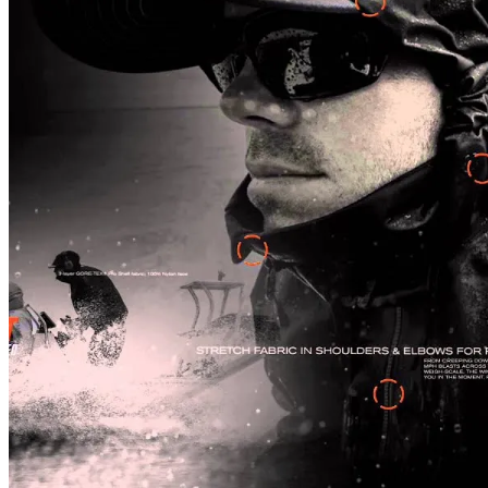
На Какую Зарплату Могут
Рассчитывать Украинцы За Рубежом:
Советы Для Беженцев
В Украине Вновь Ожидаются
Вредно, Но Выгодно: В США Запрет На
Проливные Дожди
Асбест Приняли Только Сейчас