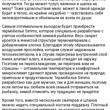
получается. Тогда может тулуп, валенки и шапка на
меху? Тоже удовольствия мало: может в такой одежде
будет и тепло, но крайне неудобно — чувствовать себя
неповоротливым и объёмным не всем по душе.
Самым оптимальным выходом будет приобрести
термобельё Simms, которое специально разработано с
учётом особенностей зимней рыбалки. Весь секрет
кроется в ячеистой структуре термоматериала с
добавлением хлопка. Благодаря этому образовывается
воздушная прослойка, которая служит надежным
теплоизолятором, а в случае перегрева внутренний слой
ячеек впитает влагу, а внешний отведёт её наружу.
Поэтому ни переохлаждение, ни перегрев вам не
страшны — оптимальная температура и комфортный
микроклимат сделают время, проведенное на природе,
приятным и продуктивным. Термобелье Simms
разработано как для мужчин, так и для женщин, поэтому
если летом вы любили всей семьей отправиться на
рыбалку, зимой отменять эту традицию не придётся.
Кроме того, вместо нескольких свитеров и штанов
можно надеть специальный костюм-поддёвку. Плотный
теплоизолирующий материал, из которого изготовлена