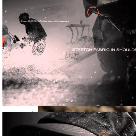
Извержение Вулкана На Юге Исландии:
Интересных Событиях Выходных
Чрезвычайное Положение И Эвакуация
Военные Рельсы Спасут Британскую
Экономику?
Стало Известно, Сколько Бойцов ВСУ
Индия Не Будет Спрашивать
Погибло С Прошлого Перемирия
Разрешения На Запуск Моделей ИИ