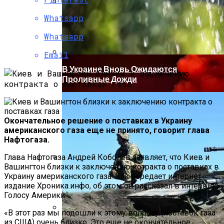
Whatsapp
Коронавирус В США Оказался
Смертоноснее «испанки» 1918 Года
Whatsapp
Email
В Украине Вновь Ожидаются
Проливные Дожди
Окончательное решение о поставках в Украину
американского газа еще не принято, говорит глава
Нафтогаза.
Глава Нафтогаза Андрей Коболев заявляет, что Киев и
Вашингтон близки к заключению котракта о поставках в
Растущая Концентрация Власти В
Украину американского газа. Как передает интернет-
Руках Си Цзиньпина: Мир Не Обмануть
издание Хроника.инфо, об этом он рассказал в интервью
Голосу Америки.
«В этот раз мы подошли к этому вопросу (поставок газа
из США) очень близко. Это еще не окончательное