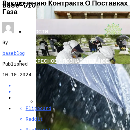
Заключению Контракта О Поставках
ЭКОНОМИКА И ПОЛИТИКА
base-blog.ru
Газа
НОВОСТИ
By
baseblog
ИНТЕРЕСНОЕ И ПОЗНАВАТЕЛЬНОЕ
Published
10.10.2024
Flipboard
G7 Договорились Регулировать
Искусственный Интеллект
Reddit
Pinterest