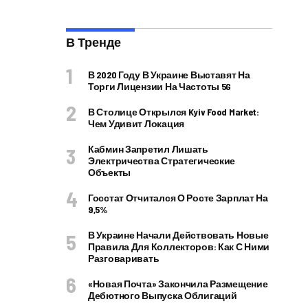
В Тренде
В 2020 Году В Украине Выставят На
Торги Лицензии На Частоты 5G
В Столице Открылся Kyiv Food Market:
Чем Удивит Локация
Кабмин Запретил Лишать
Электричества Стратегические
Объекты
Госстат Отчитался О Росте Зарплат На
9,5%
В Украине Начали Действовать Новые
Правила Для Коллекторов: Как С Ними
Разговаривать
«Новая Почта» Закончила Размещение
Дебютного Выпуска Облигаций