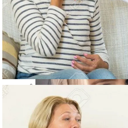
Извержение Вулкана На Юге Исландии:
Чрезвычайное Положение И Эвакуация
В Зоне ООС Ранен Один Украинский
Воин
Военные Рельсы Спасут Британскую
Экономику?
Индия Не Будет Спрашивать