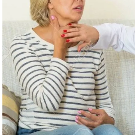
Разрешения На Запуск Моделей ИИ
Российской Телеведущей Запретили
Въезд В Украину
На Какую Зарплату Могут
Рассчитывать Украинцы За Рубежом:
Советы Для Беженцев
Вредно, Но Выгодно: В США Запрет На
Асбест Приняли Только Сейчас