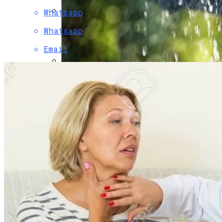
Whatsapp
Коронавирус В США Оказался
Whatsapp
Смертоноснее «испанки» 1918 Года
Email
В Украине Вновь Ожидаются
Проливные Дожди
Растущая Концентрация Власти В
Руках Си Цзиньпина: Мир Не Обмануть