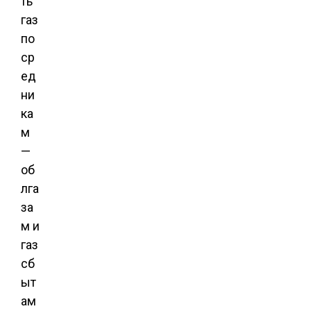
ть
газ
по
ср
ед
ни
ка
м
—
об
лга
за
м и
газ
cб
ыт
ам