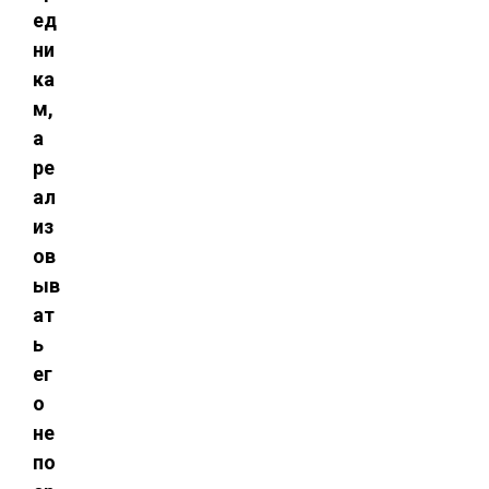
ед
ни
ка
м,
а
ре
ал
из
ов
ыв
ат
ь
ег
о
не
по