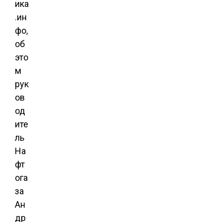
ика
.ин
фо,
об
это
м
рук
ов
од
ите
ль
На
фт
ога
за
Ан
др