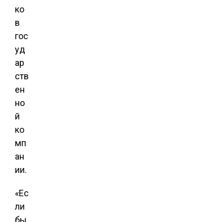
ко
в
гос
уд
ар
ств
ен
но
й
ко
мп
ан
ии.
«Ес
ли
бы