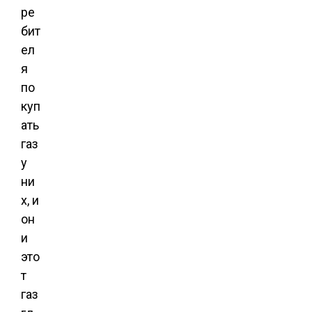
ре
бит
ел
я
по
куп
ать
газ
у
ни
х, и
он
и
это
т
газ