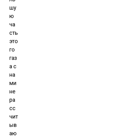
шу
ю
ча
сть
это
го
газ
а с
на
ми
не
ра
сс
чит
ыв
аю