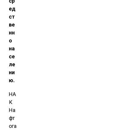
ср
ед
ст
ве
нн
о
на
се
ле
ни
ю.
НА
К
На
фт
ога