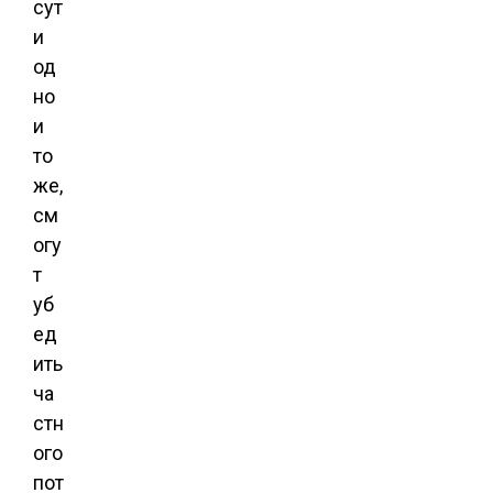
сут
и
од
но
и
то
же,
см
огу
т
уб
ед
ить
ча
стн
ого
пот