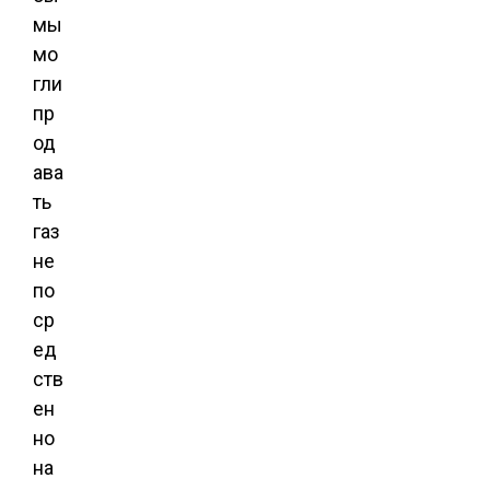
мы
мо
гли
пр
од
ава
ть
газ
не
по
ср
ед
ств
ен
но
на