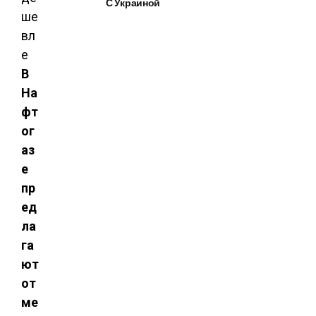
С Украиной
В
На
фт
ог
аз
е
пр
ед
ла
га
ют
от
ме