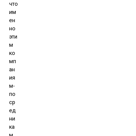
что
им
ен
но
эти
м
ко
мп
ан
ия
м-
по
ср
ед
ни
ка
м