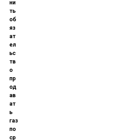
ни
ть
об
яз
ат
ел
ьс
тв
о
пр
од
ав
ат
ь
газ
по
ср