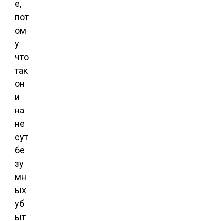
е,
пот
ом
у
что
так
он
и
на
не
сут
бе
зу
мн
ых
уб
ыт