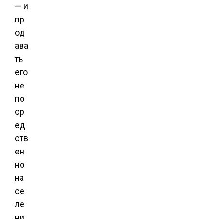
— и
пр
од
ава
ть
его
не
по
ср
ед
ств
ен
но
на
се
ле
ни