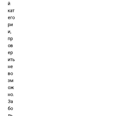
й
кат
его
ри
и,
пр
ов
ер
ить
не
во
зм
ож
но.
За
бо
ль