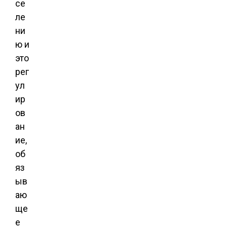
се
ле
ни
ю и
это
рег
ул
ир
ов
ан
ие,
об
яз
ыв
аю
ще
е