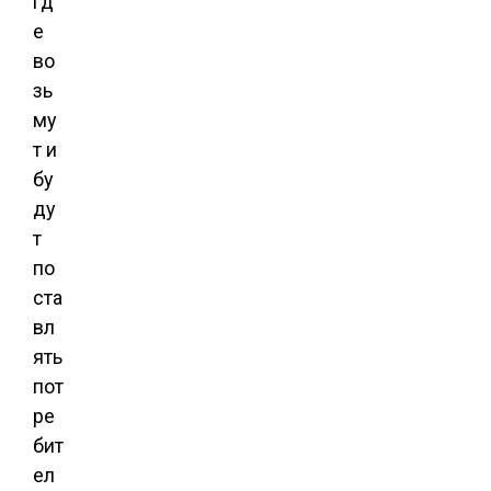
гд
е
во
зь
му
т и
бу
ду
т
по
ста
вл
ять
пот
ре
бит
ел