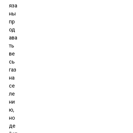
яза
ны
пр
од
ава
ть
ве
сь
газ
на
се
ле
ни
ю,
но
де