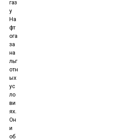
газ
у
На
фт
ога
за
на
льг
отн
ых
ус
ло
ви
ях.
Он
и
об