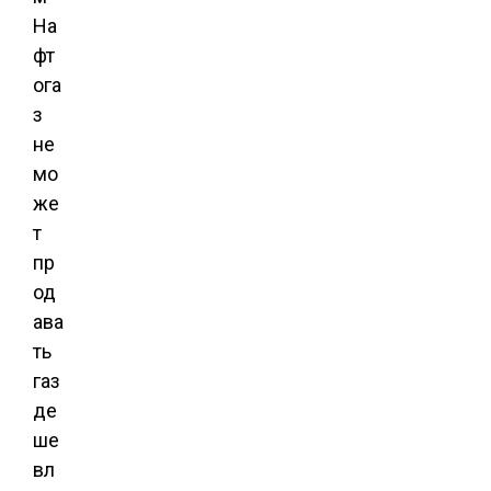
На
фт
ога
з
не
мо
же
т
пр
од
ава
ть
газ
де
ше
вл