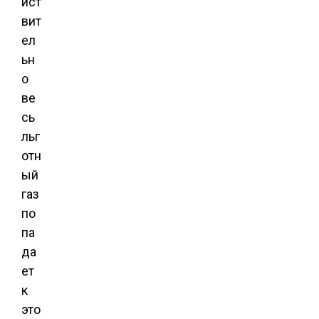
йст
вит
ел
ьн
о
ве
сь
льг
отн
ый
газ
по
па
да
ет
к
это