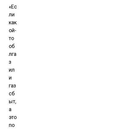
«Ес
ли
как
ой-
то
об
лга
з
ил
и
газ
сб
ыт,
а
это
по