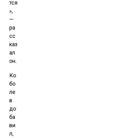
тся
»,
—
ра
сс
каз
ал
он.
Ко
бо
ле
в
до
ба
ви
л,