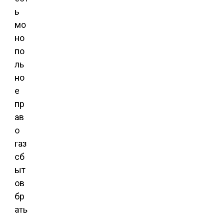
ь
мо
но
по
ль
но
е
пр
ав
о
газ
сб
ыт
ов
бр
ать