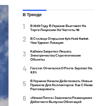
В Тренде
В 2020 Году В Украине Выставят На
Торги Лицензии На Частоты 5G
В Столице Открылся Kyiv Food Market:
Чем Удивит Локация
Кабмин Запретил Лишать
Электричества Стратегические
Объекты
Госстат Отчитался О Росте Зарплат На
9,5%
В Украине Начали Действовать Новые
Правила Для Коллекторов: Как С Ними
Разговаривать
«Новая Почта» Закончила Размещение
Дебютного Выпуска Облигаций