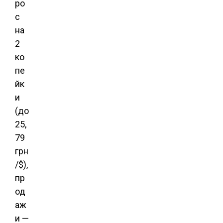
ро
с
на
2
ко
пе
йк
и
(до
25,
79
грн
/$),
пр
од
аж
и —