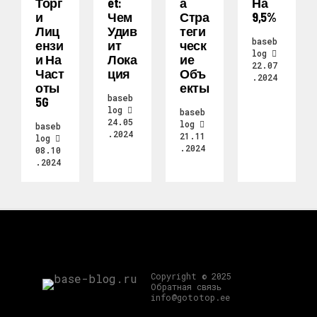
Торг
Et:
А
На
И
Чем
Стра
9,5%
Лиц
Удив
Теги
baseb
Ензи
Ит
Ческ
log
И На
Лока
Ие
22.07
Част
Ция
Объ
.2024
Оты
Екты
baseb
5G
log
baseb
24.05
log
baseb
.2024
21.11
log
.2024
08.10
.2024
Copyright © 2025
Обратная связь
info@gototop.ee