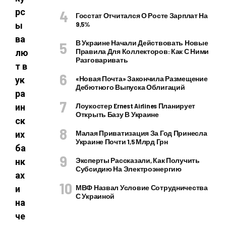
рс
Госстат Отчитался О Росте Зарплат На
9,5%
ы
ва
В Украине Начали Действовать Новые
Правила Для Коллекторов: Как С Ними
лю
Разговаривать
т в
«Новая Почта» Закончила Размещение
ук
Дебютного Выпуска Облигаций
ра
Лоукостер Ernest Airlines Планирует
ин
Открыть Базу В Украине
ск
Малая Приватизация За Год Принесла
их
Украине Почти 1,5 Млрд Грн
ба
Эксперты Рассказали, Как Получить
нк
Субсидию На Электроэнергию
ах
МВФ Назвал Условие Сотрудничества
и
С Украиной
на
че