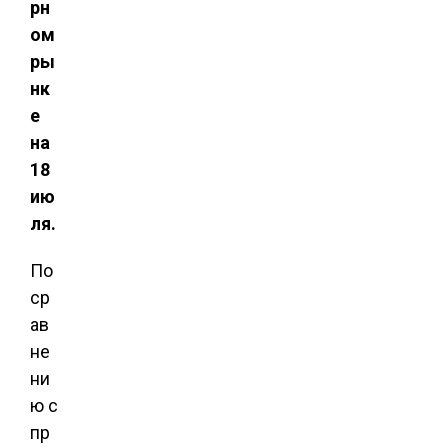
рн
ом
ры
нк
е
на
18
ию
ля.
По
ср
ав
не
ни
ю с
пр