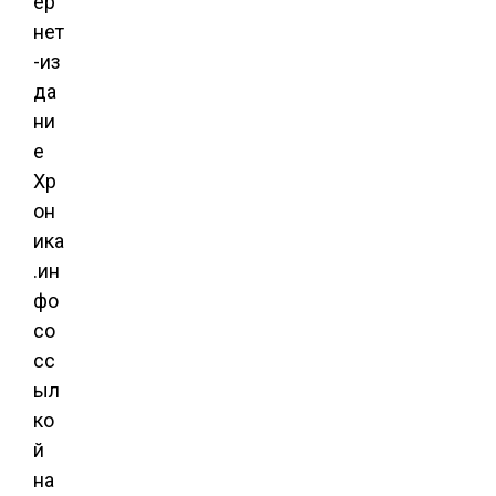
ер
нет
-из
да
ни
е
Хр
он
ика
.ин
фо
со
сс
ыл
ко
й
на