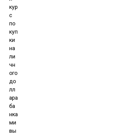
кур
с
по
куп
ки
на
ли
чн
ого
до
лл
ара
ба
нка
ми
вы