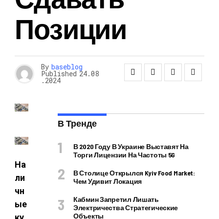
Позиции
By
baseblog
Published
24.08
.2024
В Тренде
В 2020 Году В Украине Выставят На
Торги Лицензии На Частоты 5G
На
В Столице Открылся Kyiv Food Market:
ли
Чем Удивит Локация
чн
Кабмин Запретил Лишать
ые
Электричества Стратегические
Объекты
ку