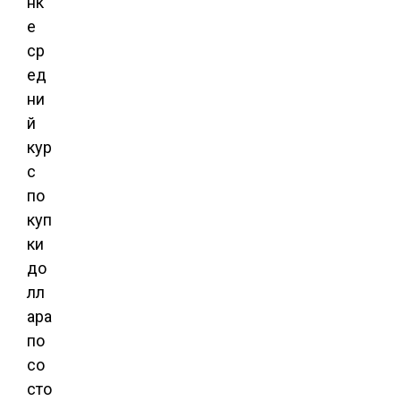
нк
е
ср
ед
ни
й
кур
с
по
куп
ки
до
лл
ара
по
со
сто