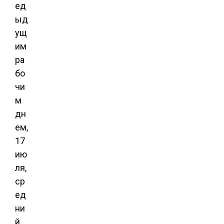
ед
ыд
ущ
им
ра
бо
чи
м
дн
ем,
17
ию
ля,
ср
ед
ни
й