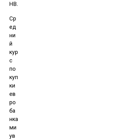
НВ.
Ср
ед
ни
й
кур
с
по
куп
ки
ев
ро
ба
нка
ми
ув