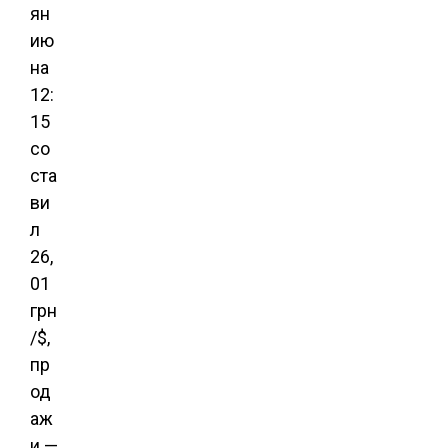
ян
ию
на
12:
15
со
ста
ви
л
26,
01
грн
/$,
пр
од
аж
и —