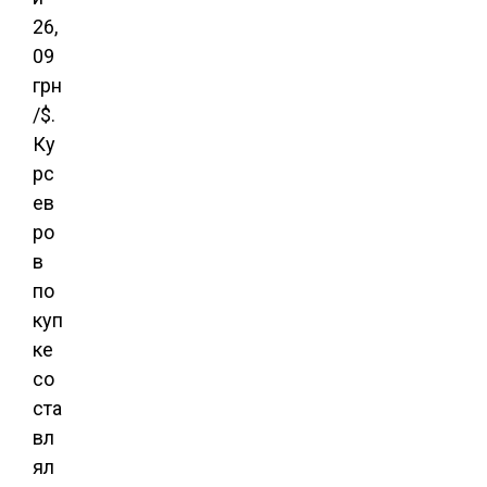
26,
09
грн
/$.
Ку
рс
ев
ро
в
по
куп
ке
со
ста
вл
ял