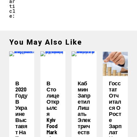
ar
ti
cl
e:
You May Also Like
В
В
Каб
Госс
2020
Сто
Мин
Тат
Году
Лице
Запр
Отч
В
Откр
Етил
Итал
Укра
Ылс
Лиш
Ся О
Ине
Я
Ать
Рост
Выс
Kyiv
Элек
Е
Тавя
Food
Трич
Зарп
Т На
Mark
Еств
Лат