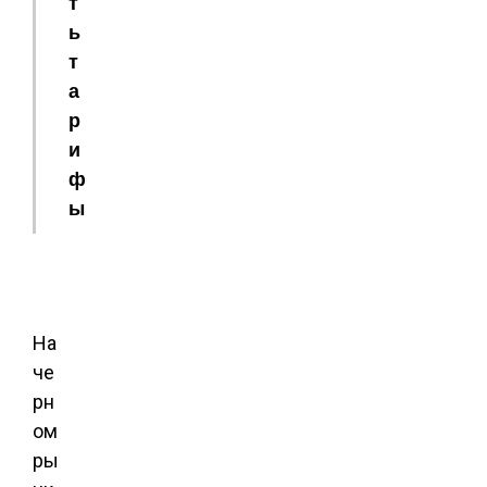
т
ь
т
а
р
и
ф
ы
На
че
рн
ом
ры