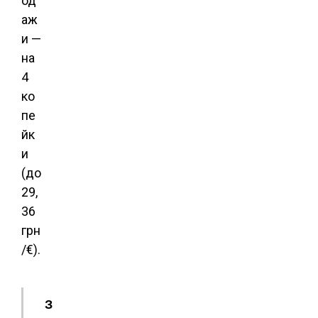
од
аж
и —
на
4
ко
пе
йк
и
(до
29,
36
грн
/€).
З