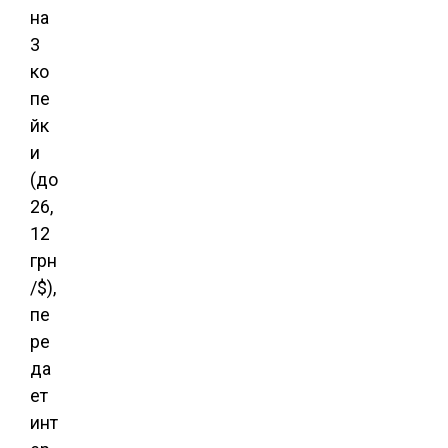
на
3
ко
пе
йк
и
(до
26,
12
грн
/$),
пе
ре
да
ет
инт