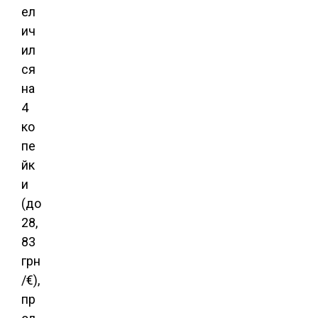
ел
ич
ил
ся
на
4
ко
пе
йк
и
(до
28,
83
грн
/€),
пр