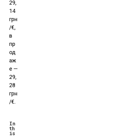
29,
14
грн
/€,
в
пр
од
аж
е —
29,
28
грн
/€.
In
th
is