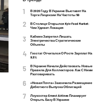
В 2020 Году В Украине Выставят На
Торги Лицензии На Частоты 5G
В Столице Открылся Kyiv Food Market:
Чем Удивит Локация
Кабмин Запретил Лишать
Электричества Стратегические
Объекты
Госстат Отчитался О Росте Зарплат На
9,5%
В Украине Начали Действовать Новые
Правила Для Коллекторов: Как С Ними
Разговаривать
«Новая Почта» Закончила Размещение
Дебютного Выпуска Облигаций
Лоукостер Ernest Airlines Планирует
Открыть Базу В Украине