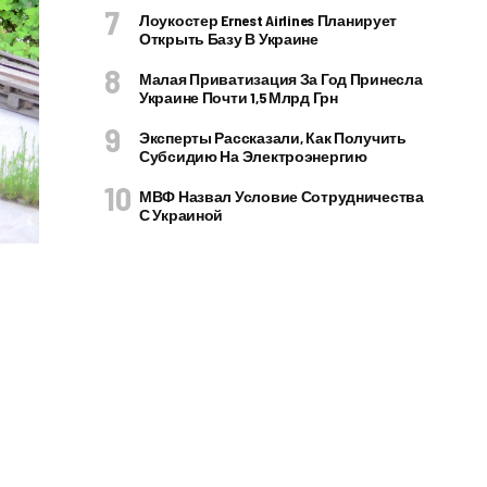
Лоукостер Ernest Airlines Планирует
Открыть Базу В Украине
Малая Приватизация За Год Принесла
Украине Почти 1,5 Млрд Грн
Эксперты Рассказали, Как Получить
Субсидию На Электроэнергию
МВФ Назвал Условие Сотрудничества
С Украиной