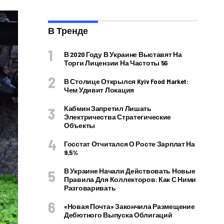
В Тренде
В 2020 Году В Украине Выставят На
Торги Лицензии На Частоты 5G
В Столице Открылся Kyiv Food Market:
Чем Удивит Локация
Кабмин Запретил Лишать
Электричества Стратегические
Объекты
Госстат Отчитался О Росте Зарплат На
9,5%
В Украине Начали Действовать Новые
Правила Для Коллекторов: Как С Ними
Разговаривать
«Новая Почта» Закончила Размещение
Дебютного Выпуска Облигаций