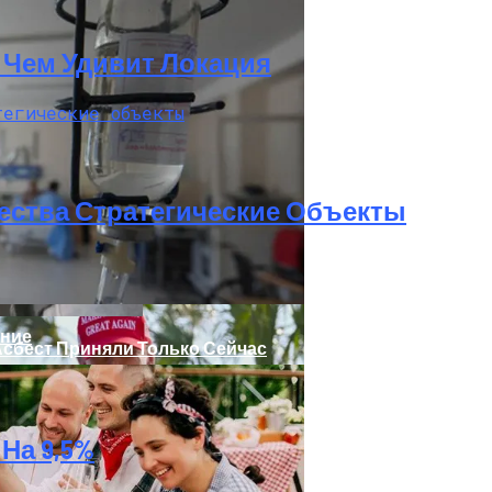
t: Чем Удивит Локация
ества Стратегические Объекты
 Украинцы За Рубежом: Советы Для Беженцев
ение
Асбест Приняли Только Сейчас
На 9,5%