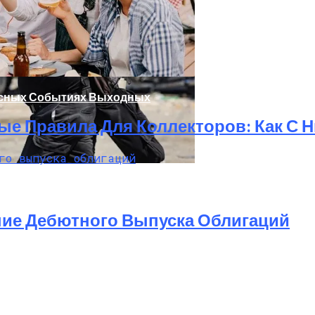
есных Событиях Выходных
па: Что Стоит На Кону
ые Правила Для Коллекторов: Как С 
ющая Реальность Безнадежной Обстановки
ние Дебютного Выпуска Облигаций