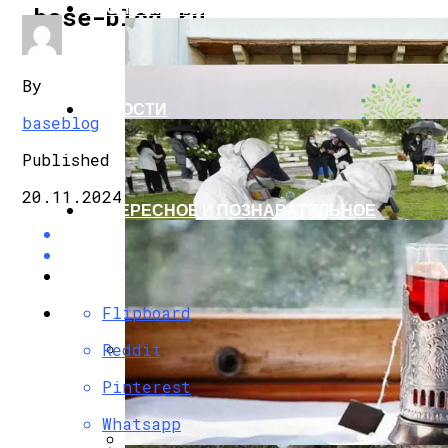
ЭКОНОМИКА И ПОЛИТИКА
base-blog.ru
By
НОВОСТИ
baseblog
Published
20.11.2024
ИНТЕРЕСНОЕ И ПОЗНАВАТЕЛЬНОЕ
Flipboard
Reddit
G7 Договорились Регулировать Искусс
Pinterest
Whatsapp