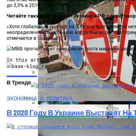
до 3,3% в 2019 году.
Читайте также: ЕС торопит Украину и РФ с переговор
«Хотя глобальный прирост на 3,3% все еще является не
неопределенность, особенно когда темпы роста в стр
отмечается в обзоре.
In this article:
В Тренде
Военные Рельсы Спасут Британскую Э
ЭКОНОМИКА И ПОЛИТИКА
В Киеве Ограничили Движение На Прос
В 2020 Году В Украине Выставят На
Индия Не Будет Спрашивать Разрешени