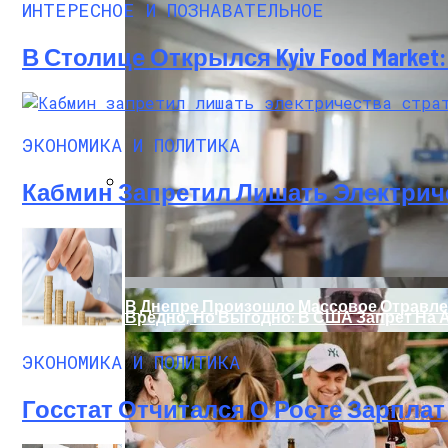
ИНТЕРЕСНОЕ И ПОЗНАВАТЕЛЬНОЕ
В Столице Открылся Kyiv Food Marke
ЭКОНОМИКА И ПОЛИТИКА
Кабмин Запретил Лишать Электрич
На Какую Зарплату Могут Рассчитывать
В Днепре Произошло Массовое Отравл
Вредно, Но Выгодно: В США Запрет На 
ЭКОНОМИКА И ПОЛИТИКА
Госстат Отчитался О Росте Зарплат 