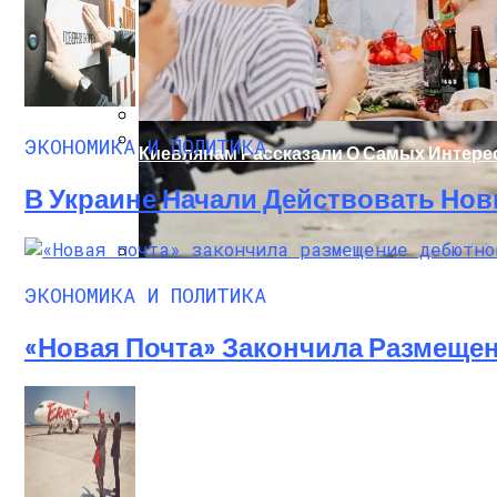
ЭКОНОМИКА И ПОЛИТИКА
Киевлянам Рассказали О Самых Интер
Международная Реакция На Тарифы Трам
В Украине Начали Действовать Нов
Кризис Безопасности На Гаити: Ужаса
ЭКОНОМИКА И ПОЛИТИКА
«Новая Почта» Закончила Размеще