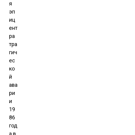
я
эп
иц
ент
ра
тра
гич
ес
ко
й
ава
ри
и
19
86
год
а в