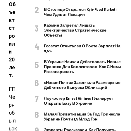
Об
В Столице Открылся Kyiv Food Market:
ъе
Чем Удивит Локация
кт
Кабмин Запретил Лишать
ст
Электричества Стратегические
Объекты
ро
ил
Госстат Отчитался О Росте Зарплат На
9,5%
и
20
В Украине Начали Действовать Новые
Правила Для Коллекторов: Как С Ними
ле
Разговаривать
т.
«Новая Почта» Закончила Размещение
Дебютного Выпуска Облигаций
ГП
Че
Лоукостер Ernest Airlines Планирует
Открыть Базу В Украине
рн
об
Малая Приватизация За Год Принесла
Украине Почти 1,5 Млрд Грн
ыл
ьск
Эксперты Рассказали, Как Получить