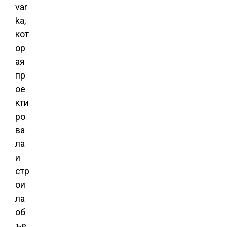
var
ka,
кот
ор
ая
пр
ое
кти
ро
ва
ла
и
стр
ои
ла
об
ъе