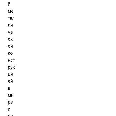
й
ме
тал
ли
че
ск
ой
ко
нст
рук
ци
ей
в
ми
ре
и
од