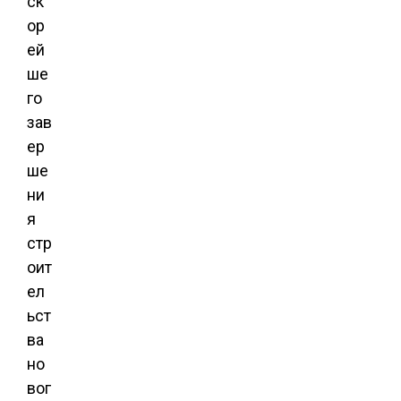
ск
ор
ей
ше
го
зав
ер
ше
ни
я
стр
оит
ел
ьст
ва
но
вог