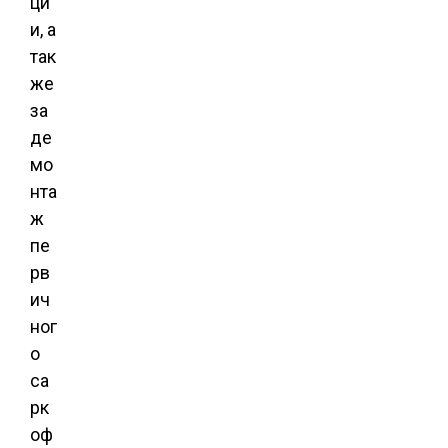
ци
и, а
так
же
за
де
мо
нта
ж
пе
рв
ич
ног
о
са
рк
оф