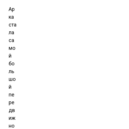
Ар
ка
ста
ла
са
мо
й
бо
ль
шо
й
пе
ре
дв
иж
но