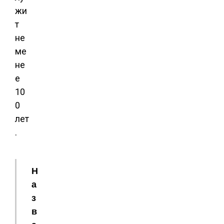
жи
т
не
ме
не
е
10
0
лет
.
Н
а
з
в