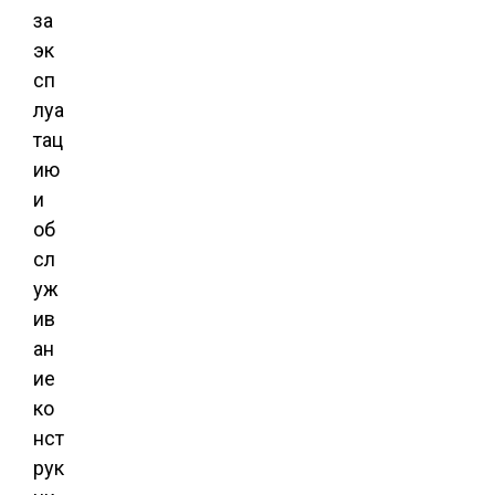
за
эк
сп
луа
тац
ию
и
об
сл
уж
ив
ан
ие
ко
нст
рук