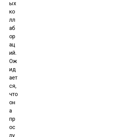
ых
ко
лл
аб
ор
ац
ий.
Ож
ид
ает
ся,
что
он
а
пр
ос
лу