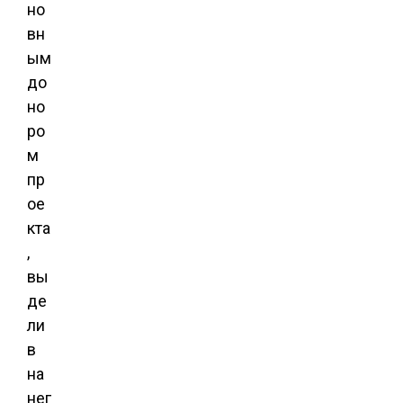
но
вн
ым
до
но
ро
м
пр
ое
кта
,
вы
де
ли
в
на
нег