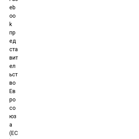
eb
oo
k
пр
ед
ста
вит
ел
ьст
во
Ев
ро
со
юз
а
(ЕС