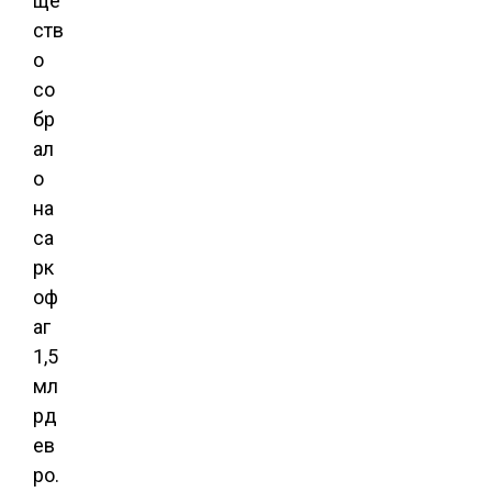
ще
ств
о
со
бр
ал
о
на
са
рк
оф
аг
1,5
мл
рд
ев
ро.