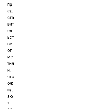
пр
ед
ста
вит
ел
ьст
ве
от
ме
тил
и,
что
ож
ид
аю
т