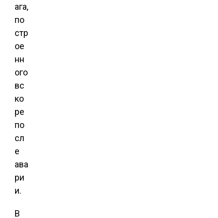
ага,
по
стр
ое
нн
ого
вс
ко
ре
по
сл
е
ава
ри
и.
В