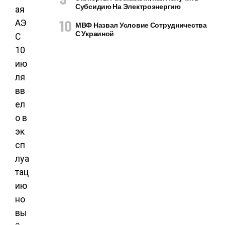
Субсидию На Электроэнергию
ая
АЭ
МВФ Назвал Условие Сотрудничества
С Украиной
С
10
ию
ля
вв
ел
о в
эк
сп
луа
тац
ию
но
вы