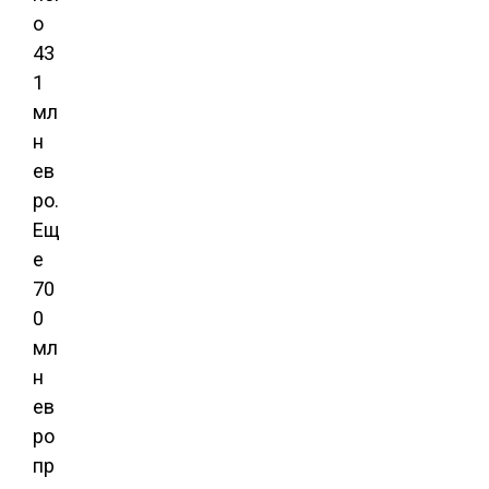
о
43
1
мл
н
ев
ро.
Ещ
е
70
0
мл
н
ев
ро
пр