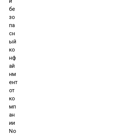
й
бе
зо
па
сн
ый
ко
нф
ай
нм
ент
от
ко
мп
ан
ии
No