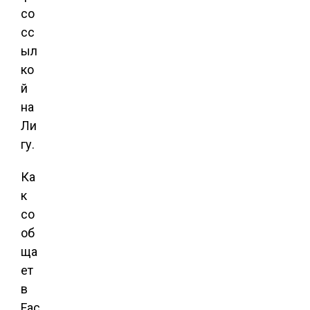
со
сс
ыл
ко
й
на
Ли
гу.
Ка
к
со
об
ща
ет
в
Fac