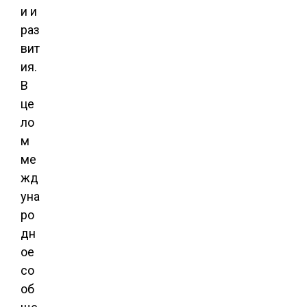
и и
раз
вит
ия.
В
це
ло
м
ме
жд
уна
ро
дн
ое
со
об