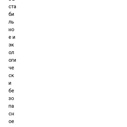
ста
би
ль
но
е и
эк
ол
оги
че
ск
и
бе
зо
па
сн
ое