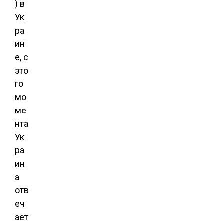
) в
Ук
ра
ин
е, с
это
го
мо
ме
нта
Ук
ра
ин
а
отв
еч
ает