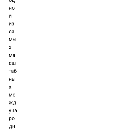
но
й
из
са
мы
х
ма
сш
таб
ны
х
ме
жд
уна
ро
дн