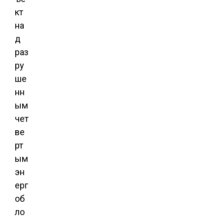
кт
на
д
раз
ру
ше
нн
ым
чет
ве
рт
ым
эн
ерг
об
ло