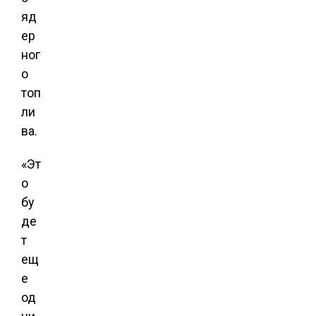
яд
ер
ног
о
топ
ли
ва.
«Эт
о
бу
де
т
ещ
е
од