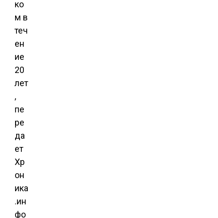
ко
м в
теч
ен
ие
20
лет
,
пе
ре
да
ет
Хр
он
ика
.ин
фо