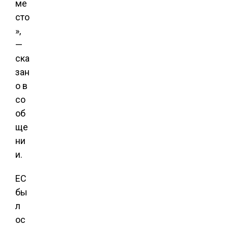
ме
сто
»,
—
ска
зан
о в
со
об
ще
ни
и.
ЕС
бы
л
ос