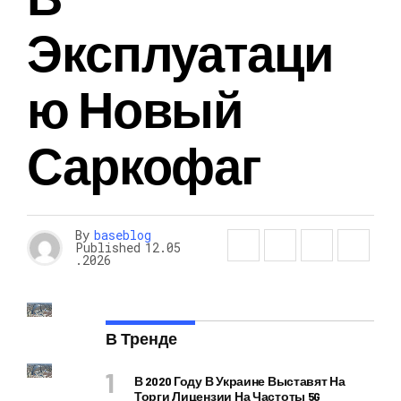
Эксплуатаци
Ю Новый
Саркофаг
By
baseblog
Published
12.05
.2026
В Тренде
В 2020 Году В Украине Выставят На
Торги Лицензии На Частоты 5G