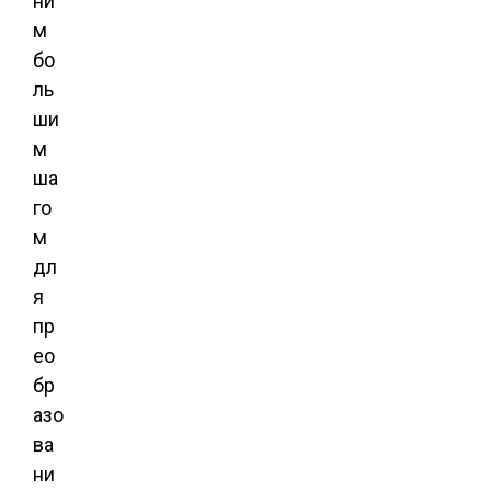
ни
м
бо
ль
ши
м
ша
го
м
дл
я
пр
ео
бр
азо
ва
ни