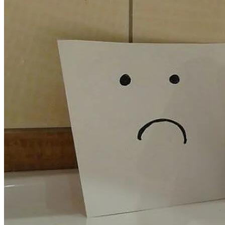
На Какую Зарплату Могут
Рассчитывать Украинцы За Рубежом:
Советы Для Беженцев
В Киеве Устроили Пробег Суперкаров
Вредно, Но Выгодно: В США Запрет На
Асбест Приняли Только Сейчас