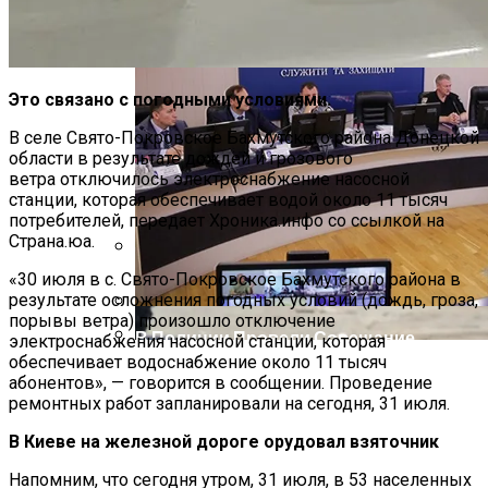
Это связано с погодными условиями.
В селе Свято-Покровское Бахмутского района Донецкой
области в результате дождей и грозового
ветра отключилось электроснабжение насосной
станции, которая обеспечивает водой около 11 тысяч
потребителей, передает Хроника.инфо со ссылкой на
Страна.юа.
«30 июля в с. Свято-Покровское Бахмутского района в
Международная Реакция На Тарифы
результате осложнения погодных условий (дождь, гроза,
Трампа: Что Стоит На Кону
порывы ветра) произошло отключение
В Полиции Провели Совещание
электроснабжения насосной станции, которая
Накануне Крестного Хода В Киеве
обеспечивает водоснабжение около 11 тысяч
Кризис Безопасности На Гаити:
абонентов», — говорится в сообщении. Проведение
Ужасающая Реальность Безнадежной
ремонтных работ запланировали на сегодня, 31 июля.
Обстановки
В Киеве на железной дороге орудовал взяточник
Напомним, что сегодня утром, 31 июля, в 53 населенных