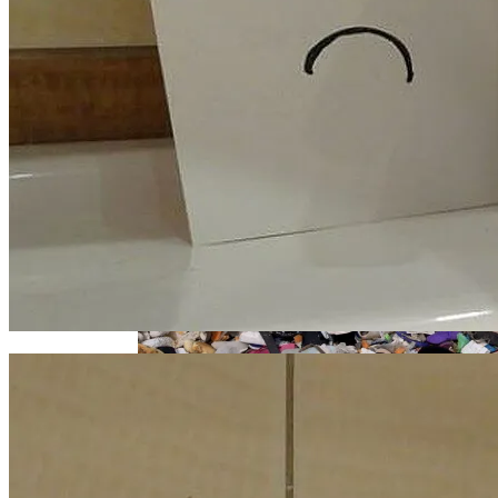
Извержение Вулкана На Юге Исландии:
Метро По Улице Без Тротуара
Чрезвычайное Положение И Эвакуация
Военные Рельсы Спасут Британскую
Экономику?
В Киеве Появится Арт-Объект В Виде
Индия Не Будет Спрашивать
«Мусорного Человека»
Разрешения На Запуск Моделей ИИ