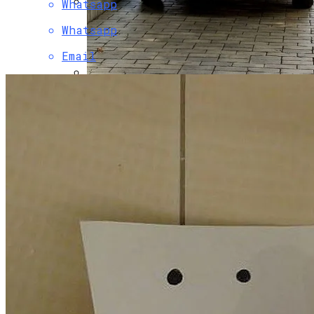
Whatsapp
Коронавирус В США Оказался
Whatsapp
Смертоноснее «испанки» 1918 Года
Email
В Столичном Парке Отличился Герой-
Парковки
Растущая Концентрация Власти В
Руках Си Цзиньпина: Мир Не Обмануть
В Киеве Люди Вынуждены Ходить К