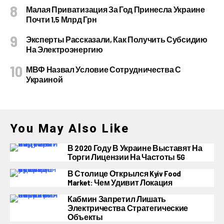
Малая Приватизация За Год Принесла Украине
Почти 1,5 Млрд Грн
Эксперты Рассказали, Как Получить Субсидию
На Электроэнергию
МВФ Назвал Условие Сотрудничества С
Украиной
You May Also Like
В 2020 Году В Украине Выставят На
Торги Лицензии На Частоты 5G
В Столице Открылся Kyiv Food
Market: Чем Удивит Локация
Кабмин Запретил Лишать
Электричества Стратегические
Объекты