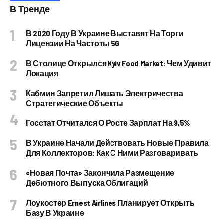
В Тренде
В 2020 Году В Украине Выставят На Торги
Лицензии На Частоты 5G
В Столице Открылся Kyiv Food Market: Чем Удивит
Локация
Кабмин Запретил Лишать Электричества
Стратегические Объекты
Госстат Отчитался О Росте Зарплат На 9,5%
В Украине Начали Действовать Новые Правила
Для Коллекторов: Как С Ними Разговаривать
«Новая Почта» Закончила Размещение
Дебютного Выпуска Облигаций
Лоукостер Ernest Airlines Планирует Открыть
Базу В Украине