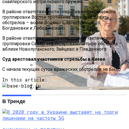
снайперского и стрелкового оружия.
В районе ответственности оперативно-тактического
группировки Восток противник произвел девять
обстрелов – возле Водяного, Новотроицкого,
Богдановки и Лебединского.
В районе ответственности оперативно-тактического
группировки Север зафиксировано четыре обстрела –
вблизи Новолуганского, Зайцево и Пивденного.
Суд арестовал участников стрельбы в Киеве
С начала текущих суток вражеских обстрелов не было.
Международная Реакция На Тарифы
In this article:
Трампа: Что Стоит На Кону
В «Борисполе» Поселилась Украинка,
Кризис Безопасности На Гаити:
В Тренде
Депортированная Из Казахстана
Ужасающая Реальность Безнадежной
Обстановки