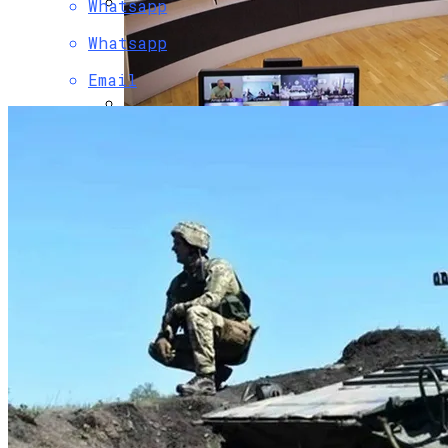
Whatsapp
Коронавирус В США Оказался
Whatsapp
Смертоноснее «испанки» 1918 Года
Email
В Полиции Провели Совещание
Накануне Крестного Хода В Киеве
Растущая Концентрация Власти В
Руках Си Цзиньпина: Мир Не Обмануть