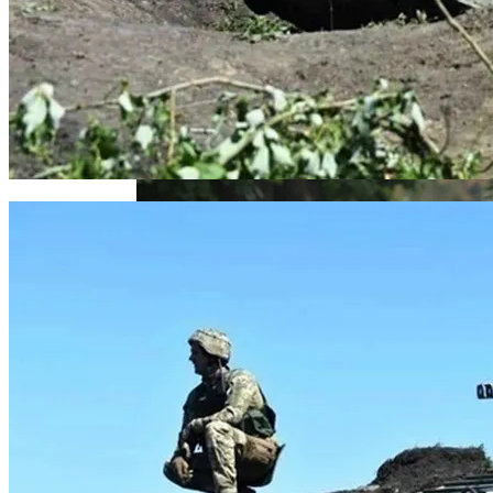
Извержение Вулкана На Юге Исландии:
Чрезвычайное Положение И Эвакуация
Как Сочетать Вина С Салатами:
Делится Опытом АЛКОМАГ
Военные Рельсы Спасут Британскую
Экономику?
Индия Не Будет Спрашивать
Разрешения На Запуск Моделей ИИ