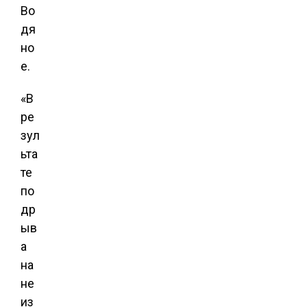
Во
дя
но
е.
«В
ре
зул
ьта
те
по
др
ыв
а
на
не
из