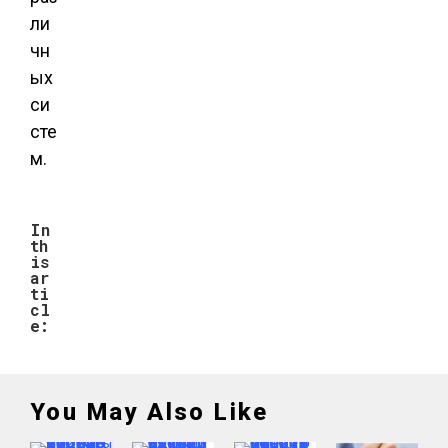
ли
чн
ых
си
сте
м.
In
th
is
ar
ti
cl
e:
You May Also Like