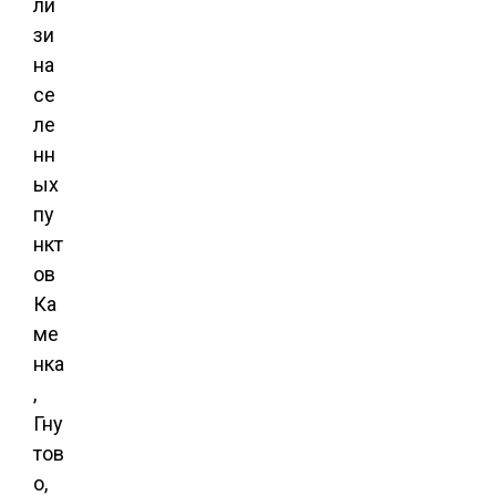
ли
зи
на
се
ле
нн
ых
пу
нкт
ов
Ка
ме
нка
,
Гну
тов
о,