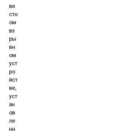
ве
стн
ом
вз
ры
вн
ом
уст
ро
йст
ве,
уст
ан
ов
ле
нн