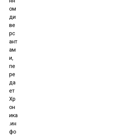
нн
ом
ди
ве
рс
ант
ам
и,
пе
ре
да
ет
Хр
он
ика
.ин
фо