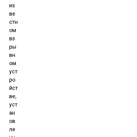
из
ве
стн
ом
вз
ры
вн
ом
уст
ро
йст
ве,
уст
ан
ов
ле