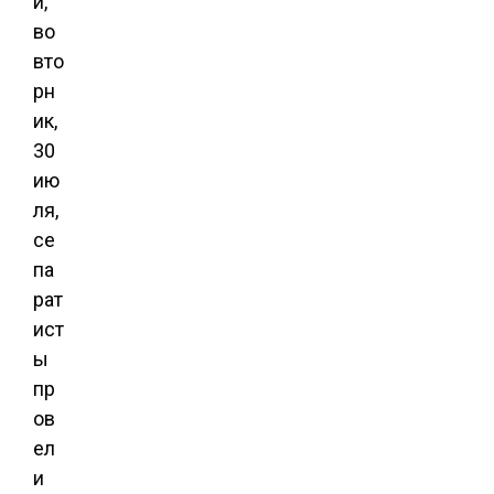
и,
во
вто
рн
ик,
30
ию
ля,
се
па
рат
ист
ы
пр
ов
ел
и