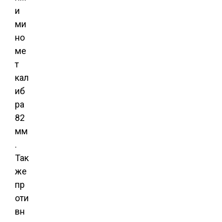
и
ми
но
ме
т
кал
иб
ра
82
мм
.
Так
же
пр
оти
вн