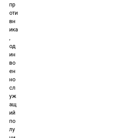
пр
оти
вн
ика
,
од
ин
во
ен
но
сл
уж
ащ
ий
по
лу
чи