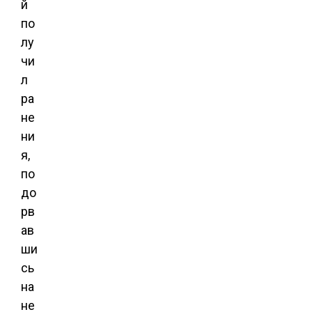
й
по
лу
чи
л
ра
не
ни
я,
по
до
рв
ав
ши
сь
на
не