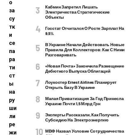
о
Кабмин Запретил Лишать
за
Электричества Стратегические
Объекты
су
тк
Госстат Отчитался О Росте Зарплат На
9,5%
и
се
В Украине Начали Действовать Новые
Правила Для Коллекторов: Как С Ними
па
Разговаривать
ра
«Новая Почта» Закончила Размещение
ти
Дебютного Выпуска Облигаций
ст
Лоукостер Ernest Airlines Планирует
ы
Открыть Базу В Украине
на
Малая Приватизация За Год Принесла
ру
Украине Почти 1,5 Млрд Грн
ши
Эксперты Рассказали, Как Получить
ли
Субсидию На Электроэнергию
ре
МВФ Назвал Условие Сотрудничества
жи