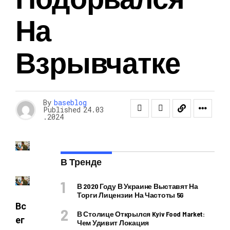
На
Взрывчатке
By
baseblog
Published
24.03
.2024
В Тренде
В 2020 Году В Украине Выставят На
Торги Лицензии На Частоты 5G
Вс
В Столице Открылся Kyiv Food Market:
ег
Чем Удивит Локация