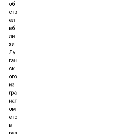
об
стр
ел
вб
ли
зи
Лу
ган
ск
ого
из
гра
нат
ом
ето
в
раз