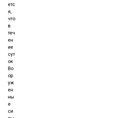
етс
я,
что
в
теч
ен
ие
сут
ок
Во
ор
уж
ен
ны
е
си