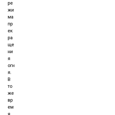
ре
жи
ма
пр
ек
ра
ще
ни
я
огн
я.
В
то
же
вр
ем
я