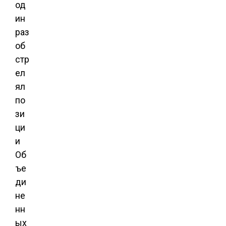
од
ин
раз
об
стр
ел
ял
по
зи
ци
и
Об
ъе
ди
не
нн
ых