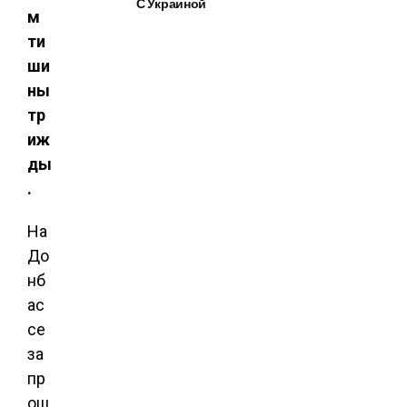
С Украиной
м
ти
ши
ны
тр
иж
ды
.
На
До
нб
ас
се
за
пр
ош