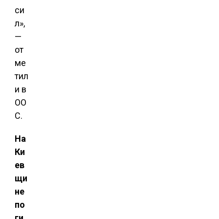
си
л»,
—
от
ме
тил
и в
ОО
С.
На
Ки
ев
щи
не
по
ги