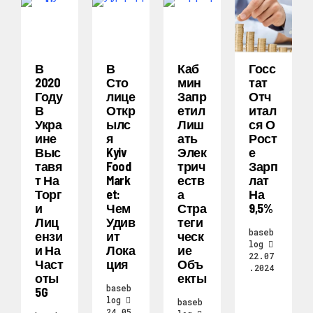
В
В
Каб
Госс
2020
Сто
Мин
Тат
Году
Лице
Запр
Отч
В
Откр
Етил
Итал
Укра
Ылс
Лиш
Ся О
Ине
Я
Ать
Рост
Выс
Kyiv
Элек
Е
Тавя
Food
Трич
Зарп
Т На
Mark
Еств
Лат
Торг
Et:
А
На
И
Чем
Стра
9,5%
Лиц
Удив
Теги
baseb
Ензи
Ит
Ческ
log
И На
Лока
Ие
22.07
Част
Ция
Объ
.2024
Оты
Екты
baseb
5G
log
baseb
24.05