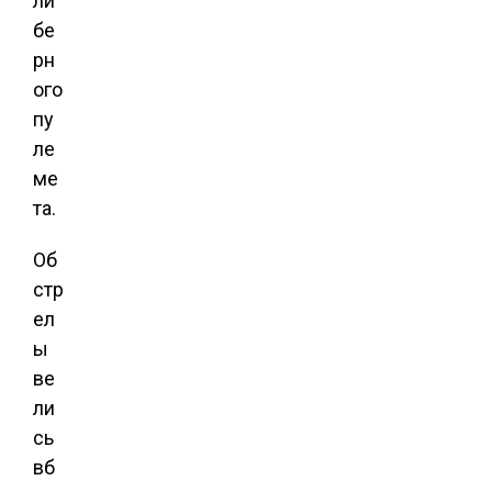
ли
бе
рн
ого
пу
ле
ме
та.
Об
стр
ел
ы
ве
ли
сь
вб