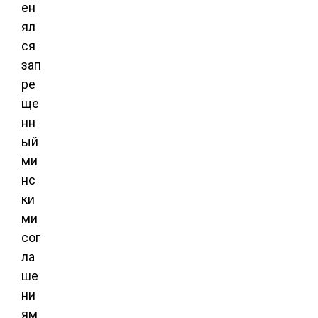
ен
ял
ся
зап
ре
ще
нн
ый
ми
нс
ки
ми
сог
ла
ше
ни
ям