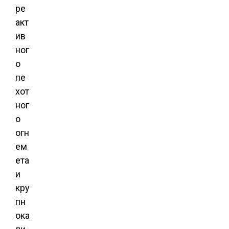
ре
акт
ив
ног
о
пе
хот
ног
о
огн
ем
ета
и
кру
пн
ока