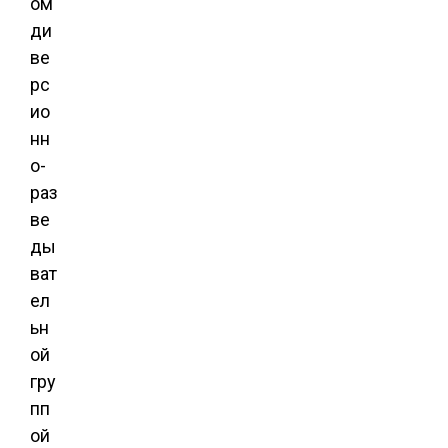
ом
ди
ве
рс
ио
нн
о-
раз
ве
ды
ват
ел
ьн
ой
гру
пп
ой