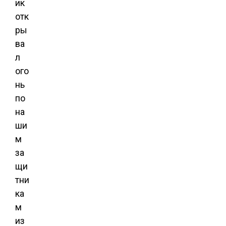
ик
отк
ры
ва
л
ого
нь
по
на
ши
м
за
щи
тни
ка
м
из