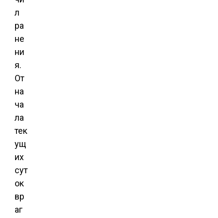
л
ра
не
ни
я.
От
на
ча
ла
тек
ущ
их
сут
ок
вр
аг