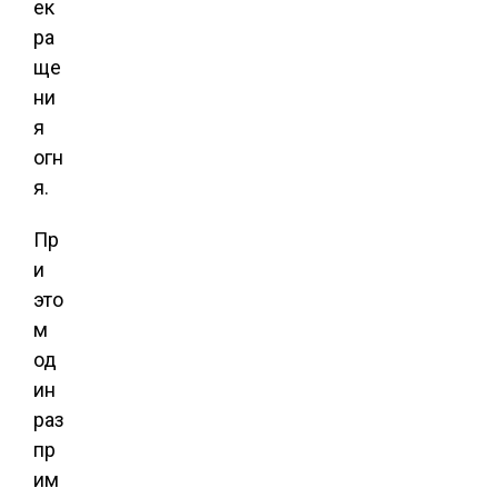
ек
ра
ще
ни
я
огн
я.
Пр
и
это
м
од
ин
раз
пр
им