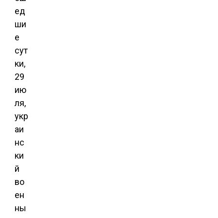
ед
ши
е
сут
ки,
29
ию
ля,
укр
аи
нс
ки
й
во
ен
ны