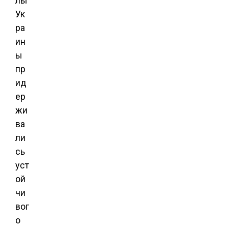
лы
Ук
ра
ин
ы
пр
ид
ер
жи
ва
ли
сь
уст
ой
чи
вог
о