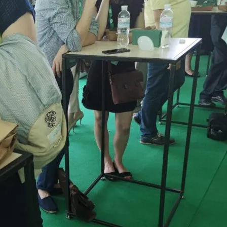
ение
 Украинцы За Рубежом: Советы Для Беженцев
есных Событиях Выходных
Асбест Приняли Только Сейчас