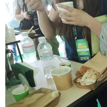
В Днепре Произошло Массовое Отравл
На Какую Зарплату Могут Рассчитывать
Киевлянам Рассказали О Самых Интер
Вредно, Но Выгодно: В США Запрет На 