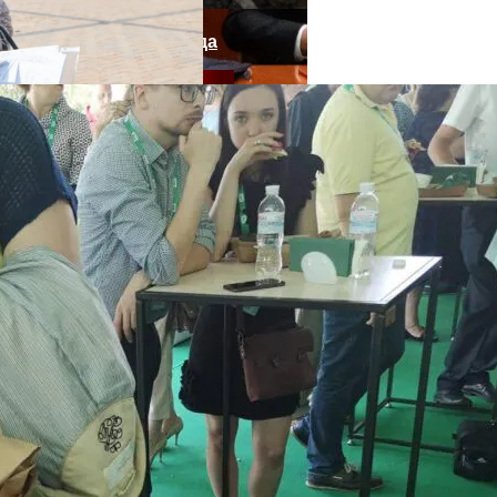
нее «испанки» 1918 Года
епортированная Из Казахстана
 Си Цзиньпина: Мир Не Обмануть
 Чрезвычайное Положение И Эвакуация