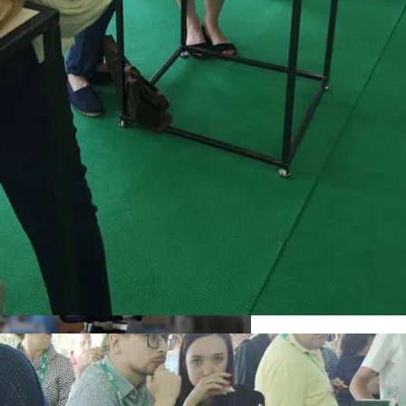
пекте Палладина
кономику?
я На Запуск Моделей ИИ