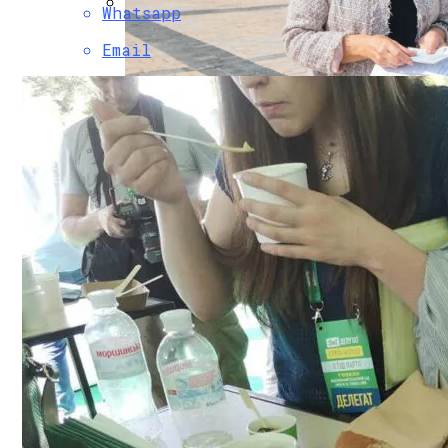
Whatsapp
Коронавирус В США Оказался Смертонос
Email
В «Борисполе» Поселилась Украинка, Д
Растущая Концентрация Власти В Руках
Извержение Вулкана На Юге Исландии: