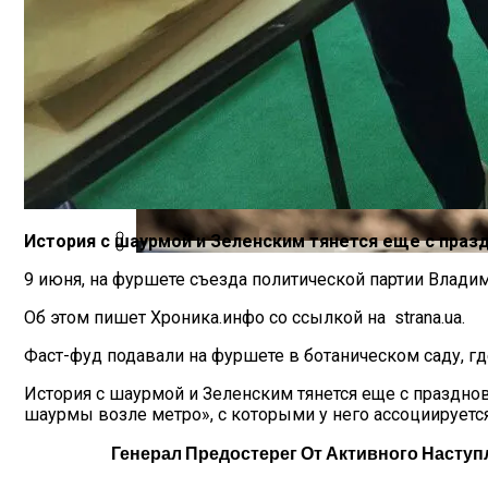
Международная Реакция На Тарифы Трам
История с шаурмой и Зеленским тянется еще с празд
Стало Известно, Сколько Бойцов ВСУ 
9 июня, на фуршете съезда политической партии Влади
Кризис Безопасности На Гаити: Ужаса
Об этом пишет Хроника.инфо со ссылкой на strana.ua.
Фаст-фуд подавали на фуршете в ботаническом саду, гд
История с шаурмой и Зеленским тянется еще с празднов
шаурмы возле метро», с которыми у него ассоциируется
Генерал Предостерег От Активного Наступ