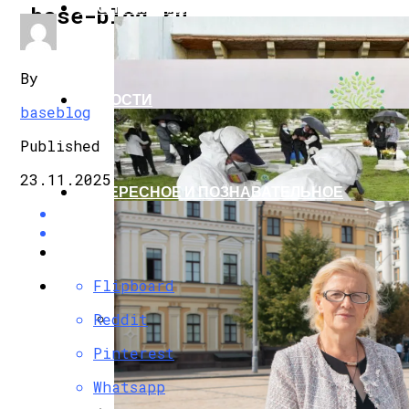
ЭКОНОМИКА И ПОЛИТИКА
base-blog.ru
By
НОВОСТИ
baseblog
Published
23.11.2025
ИНТЕРЕСНОЕ И ПОЗНАВАТЕЛЬНОЕ
Flipboard
Reddit
G7 Договорились Регулировать Искусс
Pinterest
Whatsapp