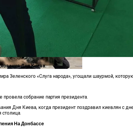
па: Что Стоит На Кону
нования Дня Киева.
Погибло С Прошлого Перемирия
мира Зеленского «Слуга народа», угощали шаурмой, котору
ющая Реальность Безнадежной Обстановки
е провела собрание партия президента.
ания Дня Киева, когда президент поздравил киевлян с дне
 столица.
ления На Донбассе