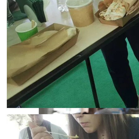
В Киеве Ограничили Движение На Прос
Военные Рельсы Спасут Британскую Э
Индия Не Будет Спрашивать Разрешени