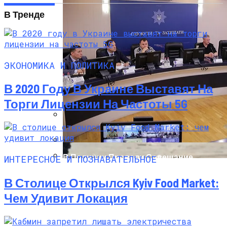
В Тренде
ЭКОНОМИКА И ПОЛИТИКА
В 2020 Году В Украине Выставят На
Торги Лицензии На Частоты 5G
Международная Реакция На Тарифы
Трампа: Что Стоит На Кону
В Полиции Провели Совещание
ИНТЕРЕСНОЕ И ПОЗНАВАТЕЛЬНОЕ
Накануне Крестного Хода В Киеве
Кризис Безопасности На Гаити:
В Столице Открылся Kyiv Food Market:
Ужасающая Реальность Безнадежной
Обстановки
Чем Удивит Локация