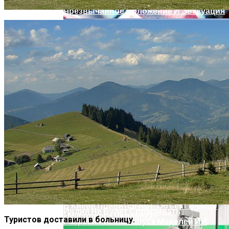
Извержение Вулкана На Юге Исландии:
Метро По Улице Без Тротуара
Чрезвычайное Положение И Эвакуация
Военные Рельсы Спасут Британскую
Экономику?
В Киеве Появится Арт-Объект В Виде
Индия Не Будет Спрашивать
«Мусорного Человека»
Туристов доставили в больницу.
Разрешения На Запуск Моделей ИИ