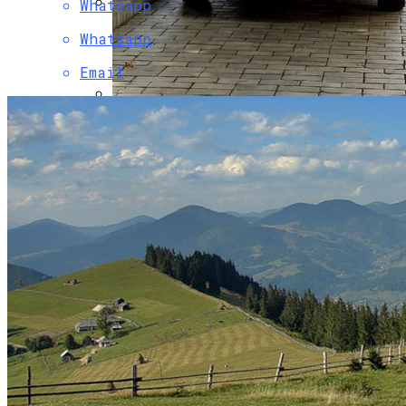
Whatsapp
Коронавирус В США Оказался
Whatsapp
Смертоноснее «испанки» 1918 Года
Email
В Столичном Парке Отличился Герой-
Парковки
Растущая Концентрация Власти В
Руках Си Цзиньпина: Мир Не Обмануть
В Киеве Люди Вынуждены Ходить К