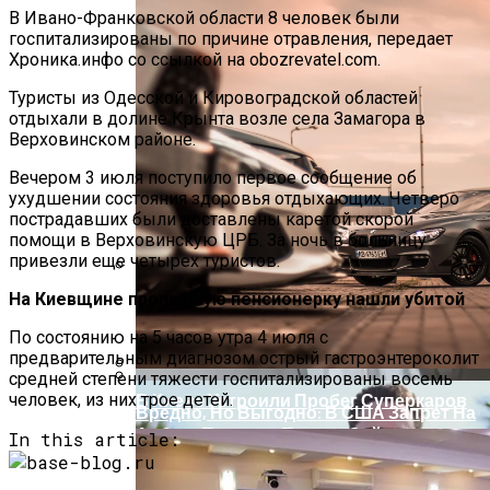
В Ивано-Франковской области 8 человек были
госпитализированы по причине отравления, передает
Хроника.инфо со ссылкой на obozrevatel.com.
Туристы из Одесской и Кировоградской областей
отдыхали в долине Крынта возле села Замагора в
Верховинском районе.
Вечером 3 июля поступило первое сообщение об
ухудшении состояния здоровья отдыхающих. Четверо
пострадавших были доставлены каретой скорой
помощи в Верховинскую ЦРБ. За ночь в больницу
привезли еще четырех туристов.
На Киевщине пропавшую пенсионерку нашли убитой
На Какую Зарплату Могут
Рассчитывать Украинцы За Рубежом:
По состоянию на 5 часов утра 4 июля с
Советы Для Беженцев
предварительным диагнозом острый гастроэнтероколит
средней степени тяжести госпитализированы восемь
человек, из них трое детей.
В Киеве Устроили Пробег Суперкаров
Вредно, Но Выгодно: В США Запрет На
Асбест Приняли Только Сейчас
In this article: