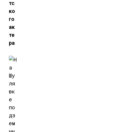
тс
ко
го
ак
те
ра