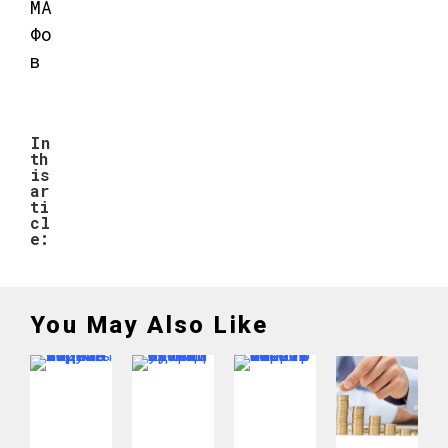
In
th
is
ar
ti
cl
e:
You May Also Like