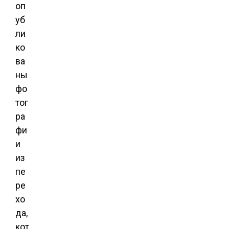
оп
уб
ли
ко
ва
ны
фо
тог
ра
фи
и
из
пе
ре
хо
да,
кот