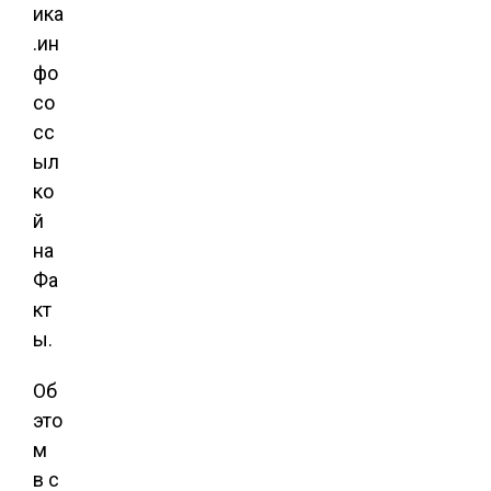
ика
.ин
фо
со
сс
ыл
ко
й
на
Фа
кт
ы.
Об
это
м
в с