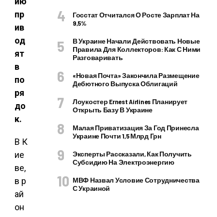
ию
пр
Госстат Отчитался О Росте Зарплат На
9,5%
ив
од
В Украине Начали Действовать Новые
Правила Для Коллекторов: Как С Ними
ят
Разговаривать
в
«Новая Почта» Закончила Размещение
по
Дебютного Выпуска Облигаций
ря
Лоукостер Ernest Airlines Планирует
до
Открыть Базу В Украине
к.
Малая Приватизация За Год Принесла
Украине Почти 1,5 Млрд Грн
В К
ие
Эксперты Рассказали, Как Получить
Субсидию На Электроэнергию
ве,
в р
МВФ Назвал Условие Сотрудничества
С Украиной
ай
он