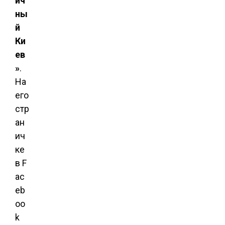
ич
ны
й
Ки
ев
»
.
На
его
стр
ан
ич
ке
в F
ac
eb
oo
k