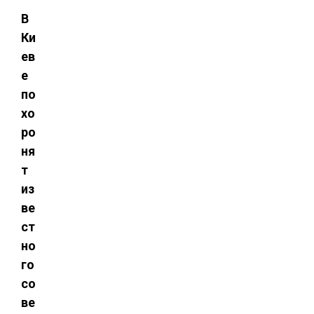
В
Ки
ев
е
по
хо
ро
ня
т
из
ве
ст
но
го
со
ве