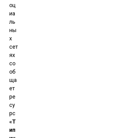
оц
иа
ль
ны
х
сет
ях
со
об
ща
ет
ре
су
рс
«Т
ип