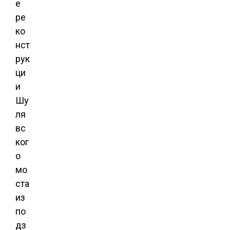
е
ре
ко
нст
рук
ци
и
Шу
ля
вс
ког
о
мо
ста
из
по
дз