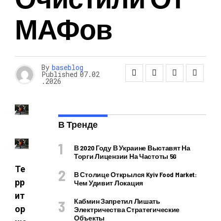
МАФов
By
baseblog
Published
07.02
.2026
В Тренде
В 2020 Году В Украине Выставят На
Торги Лицензии На Частоты 5G
Те
В Столице Открылся Kyiv Food Market:
рр
Чем Удивит Локация
ит
Кабмин Запретил Лишать
ор
Электричества Стратегические
Объекты