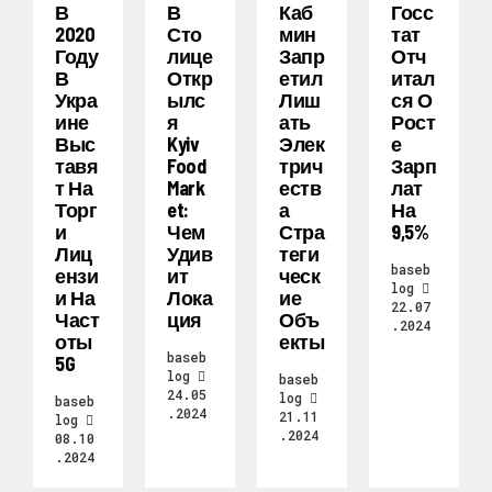
В
В
Каб
Госс
2020
Сто
Мин
Тат
Году
Лице
Запр
Отч
В
Откр
Етил
Итал
Укра
Ылс
Лиш
Ся О
Ине
Я
Ать
Рост
Выс
Kyiv
Элек
Е
Тавя
Food
Трич
Зарп
Т На
Mark
Еств
Лат
Торг
Et:
А
На
И
Чем
Стра
9,5%
Лиц
Удив
Теги
baseb
Ензи
Ит
Ческ
log
И На
Лока
Ие
22.07
Част
Ция
Объ
.2024
Оты
Екты
baseb
5G
log
baseb
24.05
log
baseb
.2024
21.11
log
.2024
08.10
.2024