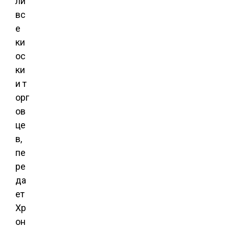
ли
вс
е
ки
ос
ки
и т
орг
ов
це
в,
пе
ре
да
ет
Хр
он