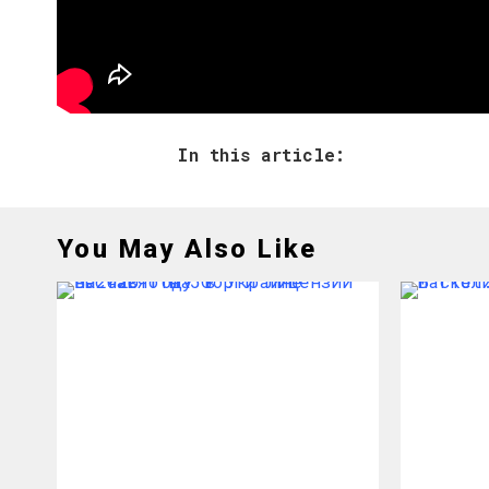
Осторожно: видео содержит нено
In this article:
You May Also Like