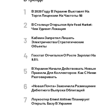
В 2020 Году В Украине Выставят На
Торги Лицензии На Частоты 5G
В Столице Открылся Kyiv Food Market:
Чем Удивит Локация
Кабмин Запретил Лишать
Электричества Стратегические
Объекты
Госстат Отчитался О Росте Зарплат На
9,5%
В Украине Начали Действовать Новые
Правила Для Коллекторов: Как С Ними
Разговаривать
«Новая Почта» Закончила Размещение
Дебютного Выпуска Облигаций
Лоукостер Ernest Airlines Планирует
Открыть Базу В Украине