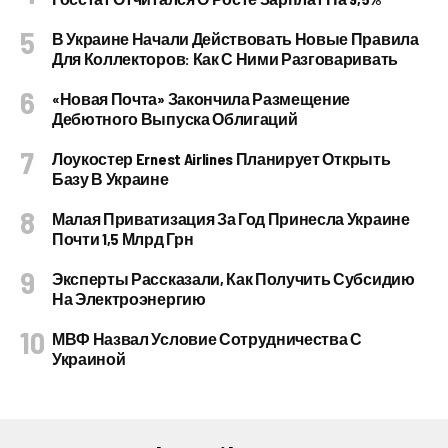
В Украине Начали Действовать Новые Правила
Для Коллекторов: Как С Ними Разговаривать
«Новая Почта» Закончила Размещение
Дебютного Выпуска Облигаций
Лоукостер Ernest Airlines Планирует Открыть
Базу В Украине
Малая Приватизация За Год Принесла Украине
Почти 1,5 Млрд Грн
Эксперты Рассказали, Как Получить Субсидию
На Электроэнергию
МВФ Назвал Условие Сотрудничества С
Украиной