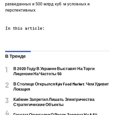
разведанных и 500 млрд куб. м условных и
перспективных.
In this article:
В Тренде
В 2020 Году В Украине Выставят На Торги
Лицензии На Частоты 5G
В Столице Открылся Kyiv Food Market: Чем Удивит
Локация
Кабмин Запретил Лишать Электричества
Стратегические Объекты
Госстат Отчитался О Росте Зарплат На 9,5%