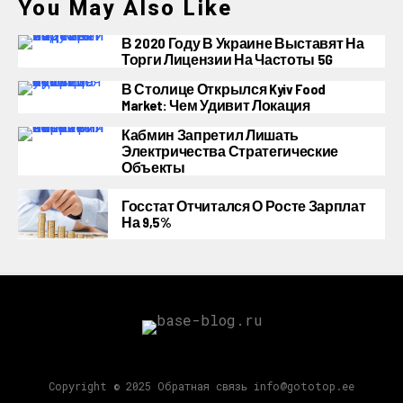
You May Also Like
В 2020 Году В Украине Выставят На
Торги Лицензии На Частоты 5G
В Столице Открылся Kyiv Food
Market: Чем Удивит Локация
Кабмин Запретил Лишать
Электричества Стратегические
Объекты
Госстат Отчитался О Росте Зарплат
На 9,5%
Copyright © 2025 Обратная связь info@gototop.ee