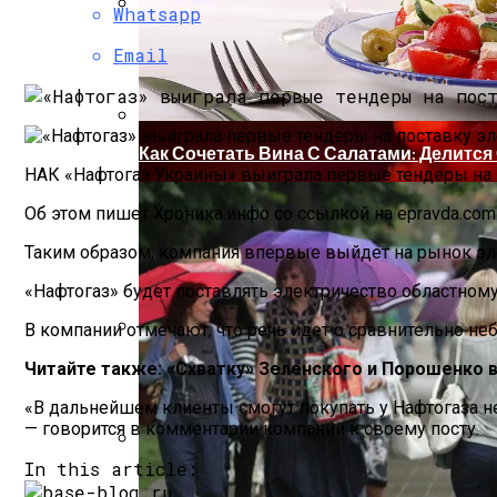
Whatsapp
Коронавирус В США Оказался Смертонос
Email
Как Сочетать Вина С Салатами: Делит
НАК «Нафтогаз Украины» выиграла первые тендеры на 
Об этом пишет Хроника.инфо со ссылкой на epravda.com.
Таким образом, компания впервые выйдет на рынок элек
«Нафтогаз» будет поставлять электричество областном
В компании отмечают, что речь идет о сравнительно н
Растущая Концентрация Власти В Руках
Читайте также: «Схватку» Зеленского и Порошенк
«В дальнейшем клиенты смогут покупать у Нафтогаза не
— говорится в комментарии компании к своему посту.
In this article:
Извержение Вулкана На Юге Исландии: