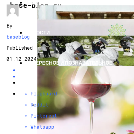
ЭКОНОМИКА И ПОЛИТИКА
base-blog.ru
By
НОВОСТИ
baseblog
Published
01.12.2024
ИНТЕРЕСНОЕ И ПОЗНАВАТЕЛЬНОЕ
Flipboard
Reddit
G7 Договорились Регулировать Искусс
Pinterest
Whatsapp