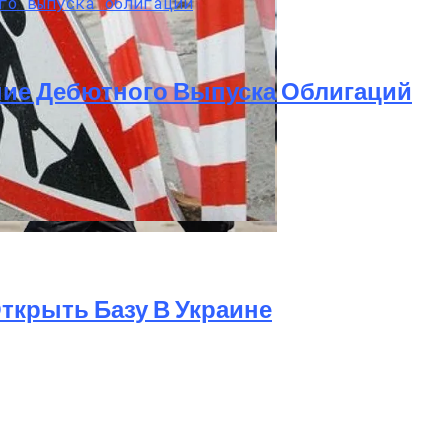
ние Дебютного Выпуска Облигаций
па: Что Стоит На Кону
пекте Палладина
ющая Реальность Безнадежной Обстановки
 Открыть Базу В Украине