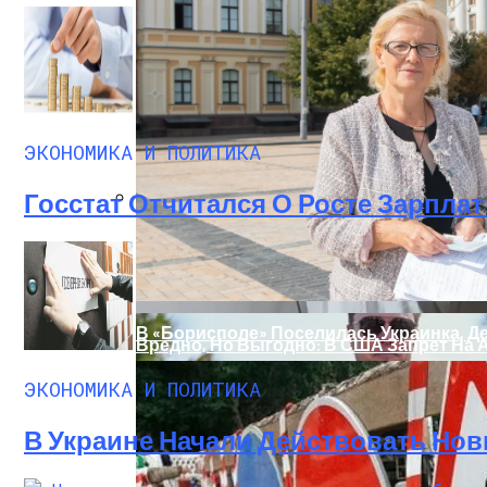
ЭКОНОМИКА И ПОЛИТИКА
Госстат Отчитался О Росте Зарплат 
На Какую Зарплату Могут Рассчитывать
В «Борисполе» Поселилась Украинка, Д
Вредно, Но Выгодно: В США Запрет На 
ЭКОНОМИКА И ПОЛИТИКА
В Украине Начали Действовать Нов