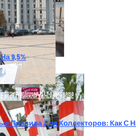
На 9,5%
 Украинцы За Рубежом: Советы Для Беженцев
епортированная Из Казахстана
Асбест Приняли Только Сейчас
ые Правила Для Коллекторов: Как С 