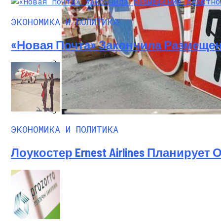
ЭКОНОМИКА И ПОЛИТИКА
«Новая Почта» Закончила Размеще
Международная Реакция На Тарифы Трам
В Киеве Ограничили Движение На Прос
ЭКОНОМИКА И ПОЛИТИКА
Кризис Безопасности На Гаити: Ужаса
Лоукостер Ernest Airlines Планирует