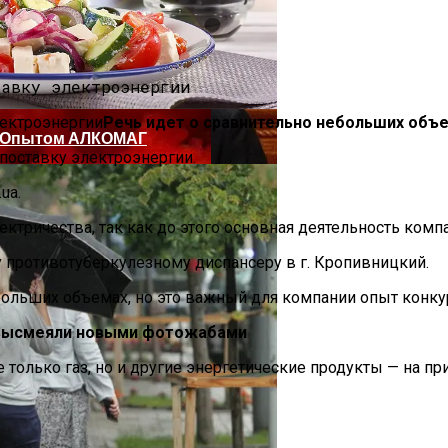
нее «испанки» 1918 Года
Речь идет о сравнительно небольших объе
ся Опытом АЛКОМАГ
поставку электроэнергии.
ua.
тричества, так как до этого основная деятельность компа
у противотуберкулезному диспансеру в г. Кропивницкий.
ебольших объемах, но это важный для компании опыт конк
 Си Цзиньпина: Мир Не Обмануть
о высмеяли новыми фотожабами
 только газ, но и другие энергетические продукты — на п
 Чрезвычайное Положение И Эвакуация